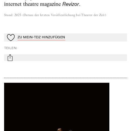
internet theatre magazine
.
Revizor
Stand
:
2023
(
Datum der letzten Veröffentlichung bei Theater der Zeit
)
ZU MEIN-TDZ HINZUFÜGEN
Zu Mein-TdZ hinzufügen
TEILEN
:
mail