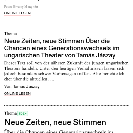
Foto
:
Hivessy Menyhért
ONLINE LESEN
Thema
Neue Zeiten, neue Stimmen Über die
Chancen eines Generationswechsels im
ungarischen Theater von Tamás Jászay
Dieser Text soll von der näheren Zukunft des jungen ungarischen
Theaters handeln. Unter den heutigen Verhältnissen lassen sich
jedoch besonders schwer Vorhersagen treffen. Also berichte ich
eher über die aktuellen, …
von
Tamás Jászay
ONLINE LESEN
Thema
TDZ+
Neue Zeiten, neue Stimmen
Über die Chancen eines Generationswechsels im