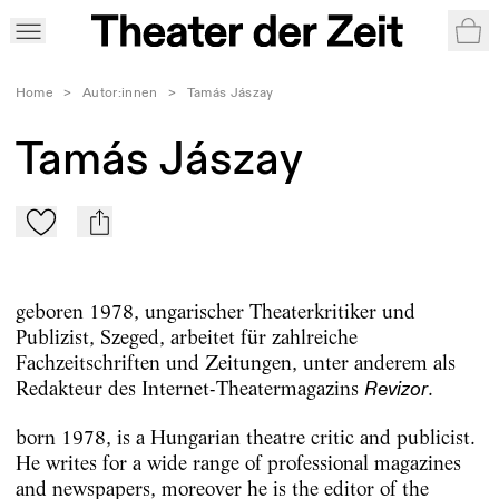
War
Home
>
Autor:innen
>
Tamás Jászay
Tamás Jászay
Zu Mein-TdZ hinzufügen
mail
geboren 1978, ungarischer Theaterkritiker und
Publizist, Szeged, arbeitet für zahlreiche
Fachzeitschriften und Zeitungen, unter anderem als
Redakteur des Internet-Theatermagazins
.
Revizor
born 1978, is a Hungarian theatre critic and publicist.
He writes for a wide range of professional magazines
and newspapers, moreover he is the editor of the