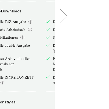
-Downloads
PDF-Downloads
elle TdZ-Ausgabe
Die aktuelle TdZ-Ausgabe
iche Arbeitsbuch
Das jährliche Arbeitsbuch
blikationen
Sonderpublikationen
lle double-Ausgabe
Die aktuelle double-Ausgabe
hes Archiv mit allen
Persönliches Archiv mit allen
rworbenen
bereits erworbenen
ds
Downloads
elle IXYPSILONZETT-
Die aktuelle IXYPSILONZETT-
Ausgabe
onstiges
Sonstiges