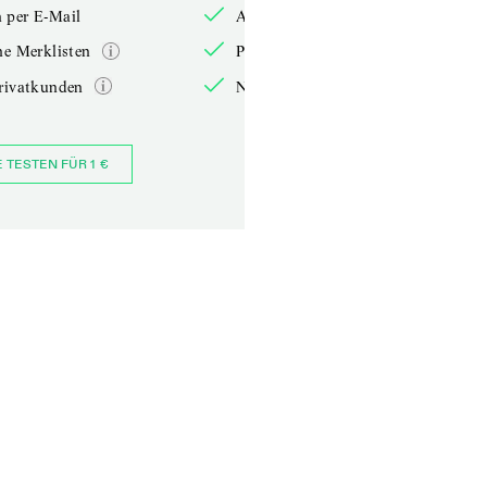
 per E-Mail
Anmelden per E-Mail
he Merklisten
Persönliche Merklisten
rivatkunden
Nur für Privatkunden
E TESTEN FÜR 1 €
JETZT BESTELLEN