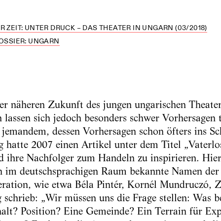
R ZEIT: UNTER DRUCK – DAS THEATER IN UNGARN (03/2018)
OSSIER: UNGARN
der näheren Zukunft des jungen ungarischen Theate
n lassen sich jedoch besonders schwer Vorhersagen 
n jemandem, dessen Vorhersagen schon öfters ins Sc
g hatte 2007 einen Artikel unter dem Titel „Vaterlo
d ihre Nachfolger zum Handeln zu inspirieren. Hier
ch im deutschsprachigen Raum bekannte Namen der
ration, wie etwa Béla Pintér, Kornél Mundruczó, Z
g schrieb: „Wir müssen uns die Frage stellen: Was b
halt? Position? Eine Gemeinde? Ein Terrain für Ex