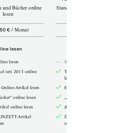
en und Bücher online
Standard (TdZ+) – Zeitschriften
lesen
online lesen
,50 €
/
Monat
10,00 €
/
12 Monate
line lesen
Online lesen
line lesen
—
Bücher online lesen
el seit 2013 online
TdZ-Artikel seit 2013 online
lesen
 Online-Artikel lesen
Exklusive Online-Artikel lesen
ücher“ online lesen
„Arbeitsbücher“ online lesen
tikel online lesen
double-Artikel online lesen
ONZETT-Artikel
IXYPSILONZETT-Artikel
sen
online lesen