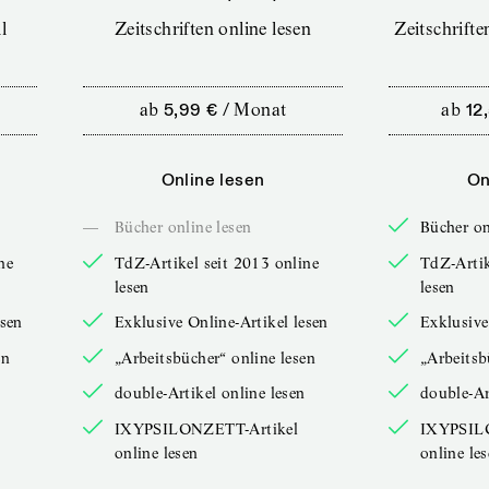
l
Zeitschriften online lesen
Zeitschrift
ab
5,99 €
/
Monat
ab
12
Online lesen
On
—
Bücher online lesen
Bücher on
ne
TdZ-Artikel seit 2013 online
TdZ-Artik
lesen
lesen
esen
Exklusive Online-Artikel lesen
Exklusive
en
„Arbeitsbücher“ online lesen
„Arbeitsb
double-Artikel online lesen
double-Ar
IXYPSILONZETT-Artikel
IXYPSIL
online lesen
online le