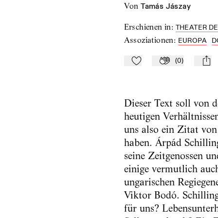
von
Tamás Jászay
Erschienen in
:
THEATER DE
Assoziationen
:
EUROPA
D
(
0
)
Zu Mein-TdZ hinzufügen
Applaudieren
mail
Dieser Text soll von 
heutigen Verhältnisse
uns also ein Zitat vo
haben. Árpád Schillin
seine Zeitgenossen un
einige vermutlich au
ungarischen Regiegene
Viktor Bodó. Schillin
für uns? Lebensunter