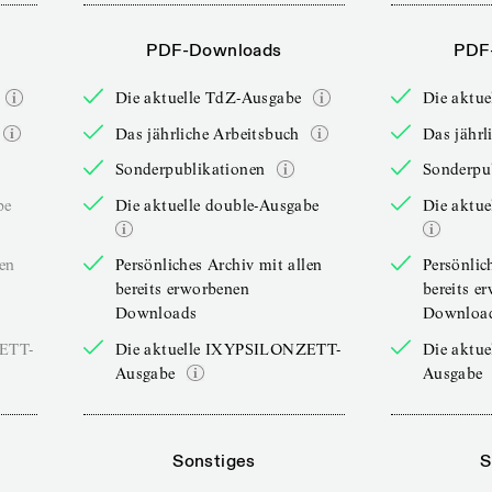
PDF-Downloads
PDF
Die aktuelle TdZ-Ausgabe
Die aktu
Das jährliche Arbeitsbuch
Das jährl
Sonderpublikationen
Sonderpu
be
Die aktuelle double-Ausgabe
Die aktue
len
Persönliches Archiv mit allen
Persönlic
bereits erworbenen
bereits e
Downloads
Downloa
ZETT-
Die aktuelle IXYPSILONZETT-
Die aktu
Ausgabe
Ausgabe
Sonstiges
S