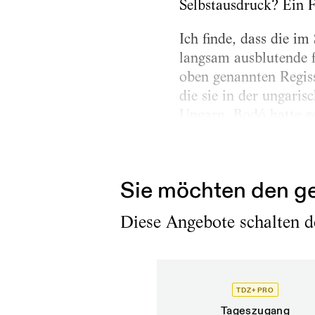
Selbstausdruck? Ein F
Ich finde, dass die im
langsam ausblutende f
oben genannten Regiss
die sie in der ungaris
Ungarn, Bodó hatte ge
Mundruczó bringt sein
mithilfe großer inter
Sie möchten den ge
Diese Angebote schalten de
TDZ+ PRO
Tageszugang