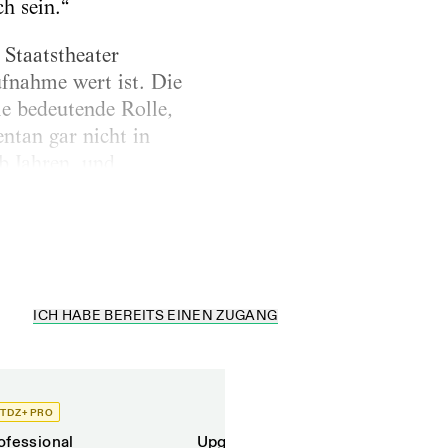
h sein.“
 Staatstheater
ufnahme wert ist. Die
ie bedeutende Rolle,
entan gar nicht in
b Jahren, und
 ausschließlich
ICH HABE BEREITS EINEN ZUGANG
TDZ+ PRO
TDZ+
ofessional
Upgrade für Printabonnenten