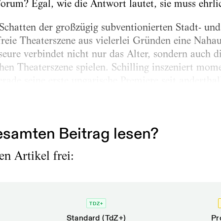
orum? Egal, wie die Antwort lautet, sie muss ehrlic
 Schatten der großzügig subventionierten Stadt- und
reie Theaterszene aus vielerlei Gründen eine Naha
eure verbindet nicht nur das Alter, sondern auch d
chen Theaterszene spielen. Schilling inszeniert mom
rade seine erste ungarische Premiere seit anderthal
e ambitionierten Theaterprojekte seit vielen Jahren
nationaler Koproduzenten...
samten Beitrag lesen?
n Artikel frei:
TDZ+
Standard (TdZ+)
Pr