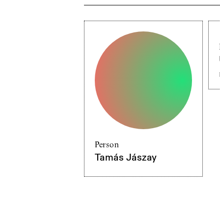
Person
Tamás Jászay