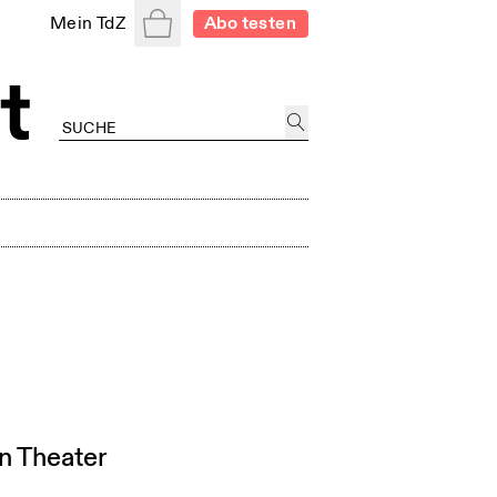
Warenkorb
Mein TdZ
Abo testen
n Theater