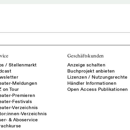
vice
Geschäftskunden
bs / Stellenmarkt
Anzeige schalten
dcast
Buchprojekt anbieten
wsletter
Lizenzen / Nutzungsrechte
eater-Meldungen
Händler Informationen
Z on Tour
Open Access Publikationen
eater-Premieren
eater-Festivals
eater-Verzeichnis
tor:innen-Verzeichnis
ser- & Aboservice
rachkurse