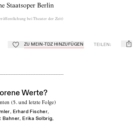
he Staatsoper Berlin
röffentlichung bei Theater der Zeit
)
ZU MEIN-TDZ HINZUFÜGEN
TEILEN
:
mail
Zu Mein-TdZ hinzufügen
lorene Werte?
ten (5. und letzte Folge)
mler
,
Erhard Fischer
,
t Bahner
,
Erika Solbrig
,