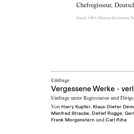
Chefregisseur, Deutsc
Stand
:
1983
(
Datum der letzten Ve
Umfrage
Vergessene Werke - ver
Umfrage unter Regisseuren und Dirigen
von
Harry Kupfer
,
Klaus-Dieter Dem
Manfred Straube
,
Detlef Rogge
,
Ger
Frank Morgenstern
und
Carl Riha