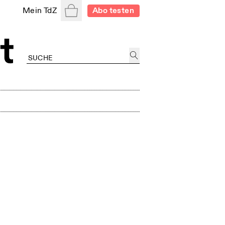
Warenkorb
Mein TdZ
Abo testen