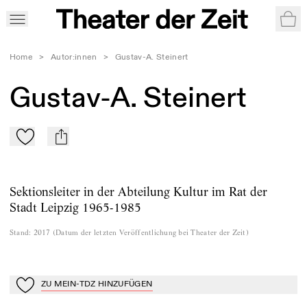
War
Home
>
Autor:innen
>
Gustav-A. Steinert
Gustav-A. Steinert
Zu Mein-TdZ hinzufügen
mail
Sektionsleiter in der Abteilung Kultur im Rat der
Stadt Leipzig 1965-1985
Stand
:
2017
(
Datum der letzten Veröffentlichung bei Theater der Zeit
)
ZU MEIN-TDZ HINZUFÜGEN
Zu Mein-TdZ hinzufügen