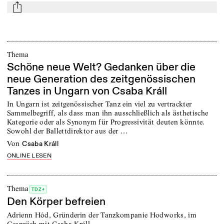
mail
Thema
Schöne neue Welt? Gedanken über die
neue Generation des zeitgenössischen
Tanzes in Ungarn von Csaba Králl
In Ungarn ist zeitgenössischer Tanz ein viel zu vertrackter
Sammelbegriff, als dass man ihn ausschließlich als ästhetische
Kategorie oder als Synonym für Progressivität deuten könnte.
Sowohl der Ballettdirektor aus der …
von
Csaba Králl
ONLINE LESEN
Thema
TDZ+
Den Körper befreien
Adrienn Hód, Gründerin der Tanzkompanie Hodworks, im
Gespräch mit Csaba Králl