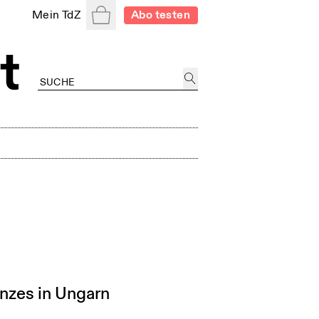
Warenkorb
Mein TdZ
Abo testen
nzes in Ungarn