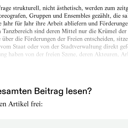
rage strukturell, nicht ästhetisch, werden zum zeit
oreografen, Gruppen und Ensembles gezählt, die sal
e Jahr für Jahr ihre Arbeit abliefern und Förderung
 Tanzbereich sind deren Mittel nur die Krümel der
e über die Förderungen der Freien entscheiden, sitz
, vom Staat oder von der Stadtverwaltung direkt ge
ung haben von der freien Szene, deren Akteuren, Ar
n über die Kleinen –...
samten Beitrag lesen?
n Artikel frei: