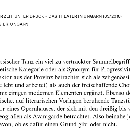
R ZEIT: UNTER DRUCK – DAS THEATER IN UNGARN (03/2018)
SIER: UNGARN
ssischer Tanz ein viel zu vertrackter Sammelbegriff
hetische Kategorie oder als Synonym für Progressivi
ktor aus der Provinz betrachtet sich als zeitgenöss
e lebt und arbeitet) als auch der freischaffende Cho
 mit einigen modernen Elementen ergänzt. Ebenso de
ische, auf literarischen Vorlagen beruhende Tanzstü
or eines Opernhauses, der sich mit den dreißig bis v
rafien als Avantgarde betrachtet. Also beinahe je
avon, ob es dafür einen Grund gibt oder nicht.