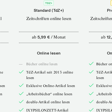
TDZ+
Standard (TdZ+)
Pr
l
Zeitschriften online lesen
Zeitschrift
ab
5,99 €
/
Monat
ab
12
Online lesen
On
—
Bücher online lesen
Bücher on
ne
TdZ-Artikel seit 2013 online
TdZ-Artik
lesen
lesen
esen
Exklusive Online-Artikel lesen
Exklusive
en
„Arbeitsbücher“ online lesen
„Arbeitsb
double-Artikel online lesen
double-Ar
IXYPSILONZETT-Artikel
IXYPSIL