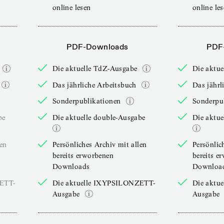
online lesen
online le
PDF-Downloads
PDF
Die aktuelle TdZ-Ausgabe
Die aktu
Das jährliche Arbeitsbuch
Das jährl
Sonderpublikationen
Sonderpu
be
Die aktuelle double-Ausgabe
Die aktue
len
Persönliches Archiv mit allen
Persönlic
bereits erworbenen
bereits e
Downloads
Downloa
ZETT-
Die aktuelle IXYPSILONZETT-
Die aktu
Ausgabe
Ausgabe