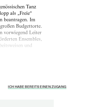
genössischen Tanz
opp als „Freie“
en beantragen. Im
 großen Budgettorte.
en vorwiegend Leiter
förderten Ensembles,
beitsweisen und
ICH HABE BEREITS EINEN ZUGANG