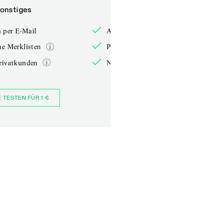
onstiges
Sonstiges
 per E-Mail
Anmelden per E-Mail
he Merklisten
Persönliche Merklisten
rivatkunden
Nur für Privatkunden
E TESTEN FÜR 1 €
JETZT BESTELLEN