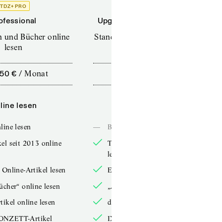
TDZ+ PRO
TDZ+
ofessional
Upgrade für Printabonnenten
en und Bücher online
Standard (TdZ+) – Zeitschriften
lesen
online lesen
,50 €
/
Monat
10,00 €
/
12 Monate
line lesen
Online lesen
line lesen
—
Bücher online lesen
el seit 2013 online
TdZ-Artikel seit 2013 online
lesen
 Online-Artikel lesen
Exklusive Online-Artikel lesen
ücher“ online lesen
„Arbeitsbücher“ online lesen
tikel online lesen
double-Artikel online lesen
ONZETT-Artikel
IXYPSILONZETT-Artikel