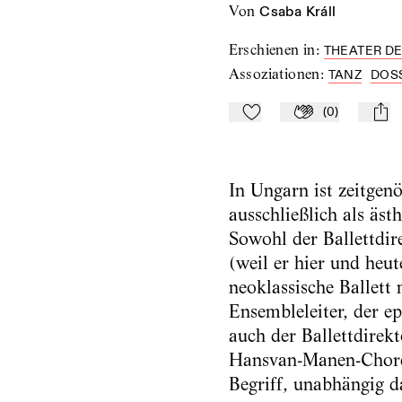
von
Csaba Králl
Erschienen in
:
THEATER DE
Assoziationen
:
TANZ
DOS
(
0
)
Zu Mein-TdZ hinzufügen
Applaudieren
mail
In Ungarn ist zeitgenö
ausschließlich als äst
Sowohl der Ballettdire
(weil er hier und heut
neoklassische Ballett
Ensembleleiter, der ep
auch der Ballettdirekt
Hansvan-Manen-Choreog
Begriff, unabhängig d