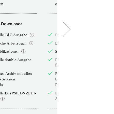
sen
online lesen
-Downloads
PDF-Downloads
elle TdZ-Ausgabe
Die aktuelle TdZ-Ausgabe
iche Arbeitsbuch
Das jährliche Arbeitsbuch
blikationen
Sonderpublikationen
lle double-Ausgabe
Die aktuelle double-Ausgabe
hes Archiv mit allen
Persönliches Archiv mit allen
rworbenen
bereits erworbenen
ds
Downloads
elle IXYPSILONZETT-
Die aktuelle IXYPSILONZETT-
Ausgabe