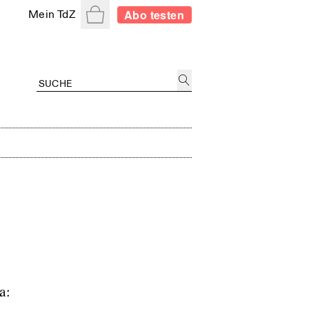
Warenkorb
Abo testen
Mein TdZ
a: