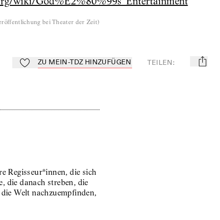
a.org/wiki/God%E2%80%99s_Entertainment
röffentlichung bei Theater der Zeit
)
ZU MEIN-TDZ HINZUFÜGEN
TEILEN
:
mail
Zu Mein-TdZ hinzufügen
e Regisseur*innen, die sich
e, die danach streben, die
en, die Welt nachzuempfinden,