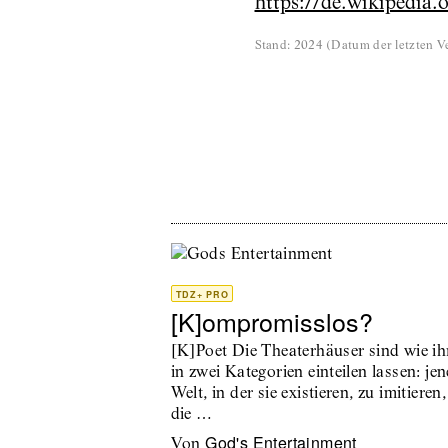
https://de.wikipedi
Stand
:
2024
(
Datum der letzten Ve
TDZ+ PRO
[K]ompromisslos?
[K]Poet Die Theaterhäuser sind wie ihr
in zwei Kategorien einteilen lassen: jen
Welt, in der sie existieren, zu imitier
die …
God's Entertainment
von