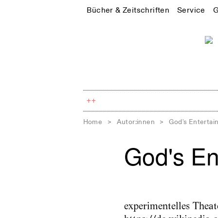
Bücher & Zeitschriften
Service
G
++
Home
>
Autor:innen
>
God's Entertai
God's En
experimentelles Theat