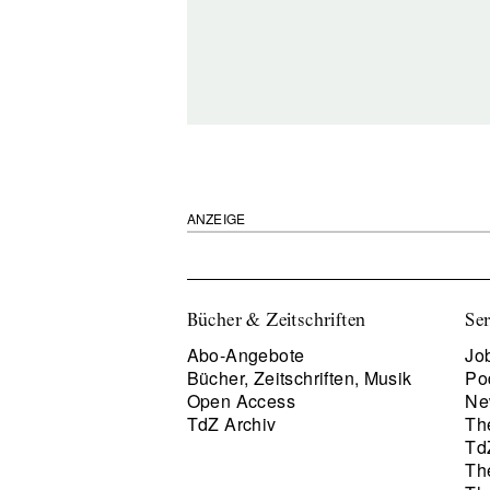
ANZEIGE
Bücher & Zeitschriften
Ser
Abo-Angebote
Job
Bücher, Zeitschriften, Musik
Po
Open Access
Ne
TdZ Archiv
Th
Td
Th