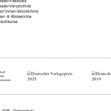
eater-Festivals
eater-Verzeichnis
tor:innen-Verzeichnis
ser- & Aboservice
rachkurse
Kurt
ner
turszene
AGB
Datenschutz