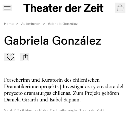
War
Home
>
Autor:innen
>
Gabriela González
Gabriela González
Zu Mein-TdZ hinzufügen
mail
Forscherinn und Kuratorin des chilenischen
Dramatikerinnenprojekts | Investigadora y creadora del
proyecto dramaturgas chilenas. Zum Projekt gehören
Daniela Girardi und Isabel Sapiain.
Stand
:
2023
(
Datum der letzten Veröffentlichung bei Theater der Zeit
)