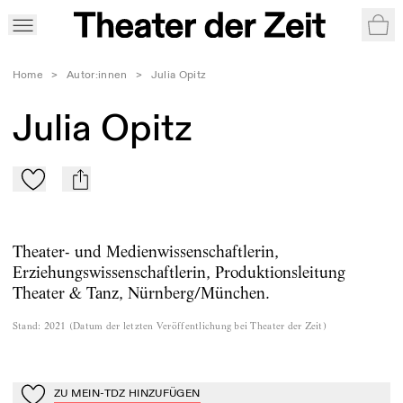
War
Home
>
Autor:innen
>
Julia Opitz
Julia Opitz
Zu Mein-TdZ hinzufügen
mail
Theater- und Medienwissenschaftlerin,
Erziehungswissenschaftlerin, Produktionsleitung
Theater & Tanz, Nürnberg/München.
Stand
:
2021
(
Datum der letzten Veröffentlichung bei Theater der Zeit
)
ZU MEIN-TDZ HINZUFÜGEN
Zu Mein-TdZ hinzufügen