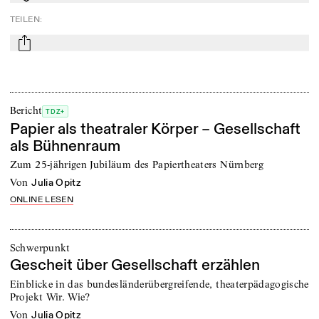
TEILEN
:
mail
Bericht
TDZ+
Papier als theatraler Körper – Gesellschaft
als Bühnenraum
Zum 25-jährigen Jubiläum des Papiertheaters Nürnberg
von
Julia Opitz
ONLINE LESEN
Schwerpunkt
Gescheit über Gesellschaft erzählen
Einblicke in das bundesländerübergreifende, theaterpädagogische
Projekt Wir. Wie?
von
Julia Opitz