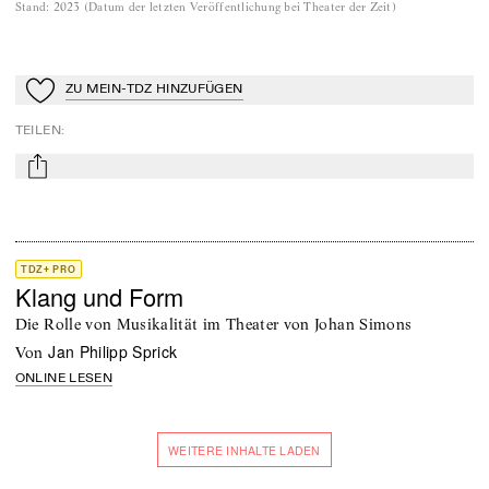
Stand
:
2023
(
Datum der letzten Veröffentlichung bei Theater der Zeit
)
ZU MEIN-TDZ HINZUFÜGEN
Zu Mein-TdZ hinzufügen
TEILEN
:
mail
TDZ+ PRO
Klang und Form
Die Rolle von Musikalität im Theater von Johan Simons
Jan Philipp Sprick
von
ONLINE LESEN
WEITERE INHALTE LADEN