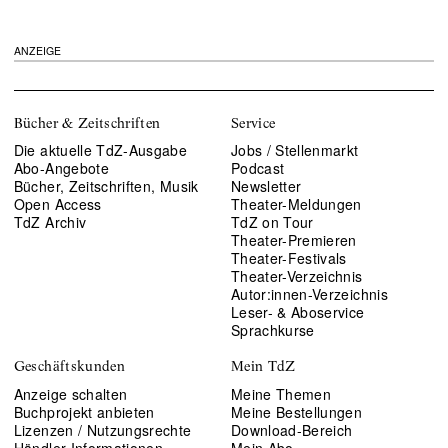
ANZEIGE
Bücher & Zeitschriften
Service
Die aktuelle TdZ-Ausgabe
Jobs / Stellenmarkt
Abo-Angebote
Podcast
Bücher, Zeitschriften, Musik
Newsletter
Open Access
Theater-Meldungen
TdZ Archiv
TdZ on Tour
Theater-Premieren
Theater-Festivals
Theater-Verzeichnis
Autor:innen-Verzeichnis
Leser- & Aboservice
Sprachkurse
Geschäftskunden
Mein TdZ
Anzeige schalten
Meine Themen
Buchprojekt anbieten
Meine Bestellungen
Lizenzen / Nutzungsrechte
Download-Bereich
Händler Informationen
Mein Abo