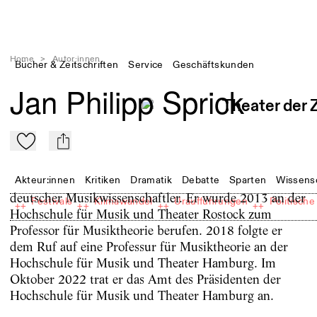
Home
>
Autor:innen
Bücher & Zeitschriften
Service
Geschäftskunden
Jan Philipp Sprick
Zu Mein-TdZ hinzufügen
mail
Akteur:innen
Kritiken
Dramatik
Debatte
Sparten
Wissens
deutscher Musikwissenschaftler. Er wurde 2013 an der
Festivals
Klimawandel
Uraufführungen
Politische
++
++
++
++
Hochschule für Musik und Theater Rostock zum
Professor für Musiktheorie berufen. 2018 folgte er
dem Ruf auf eine Professur für Musiktheorie an der
Hochschule für Musik und Theater Hamburg. Im
Oktober 2022 trat er das Amt des Präsidenten der
Hochschule für Musik und Theater Hamburg an.