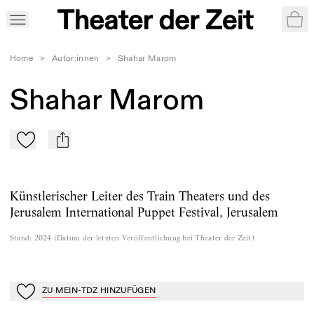
War
Home
>
Autor:innen
>
Shahar Marom
Shahar Marom
Zu Mein-TdZ hinzufügen
mail
Künstlerischer Leiter des Train Theaters und des
Jerusalem International Puppet Festival, Jerusalem
Stand
:
2024
(
Datum der letzten Veröffentlichung bei Theater der Zeit
)
ZU MEIN-TDZ HINZUFÜGEN
Zu Mein-TdZ hinzufügen