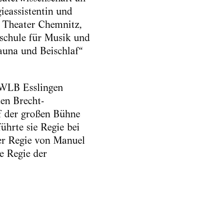
eassistentin und
 Theater Chemnitz,
hschule für Musik und
auna und Beischlaf“
r WLB Esslingen
en Brecht-
f der großen Bühne
ührte sie Regie bei
er Regie von Manuel
e Regie der