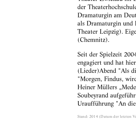
der Theaterhochschul
Dramaturgin am Deut
als Dramaturgin und L
Theater Leipzig). Eig
(Chemnitz).
Seit der Spielzeit 20
engagiert und hat hie
(Lieder)Abend "Als d
"Morgen, Findus, wird'
Heiner Müllers „Mede
Soubeyrand aufgeführt
Uraufführung "An die 
Stand
:
2014
(
Datum der letzten Ve