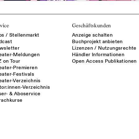
vice
Geschäftskunden
bs / Stellenmarkt
Anzeige schalten
dcast
Buchprojekt anbieten
wsletter
Lizenzen / Nutzungsrechte
eater-Meldungen
Händler Informationen
Z on Tour
Open Access Publikationen
eater-Premieren
eater-Festivals
eater-Verzeichnis
tor:innen-Verzeichnis
ser- & Aboservice
rachkurse