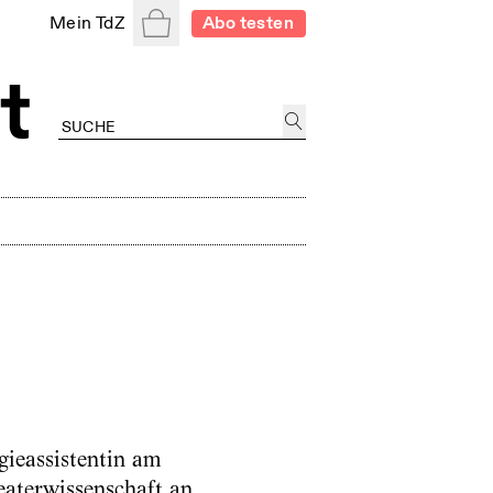
Warenkorb
Mein TdZ
Abo testen
ieassistentin am
aterwissenschaft an