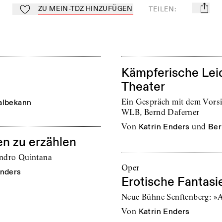
ZU MEIN-TDZ HINZUFÜGEN
TEILEN
:
mail
Zu Mein-TdZ hinzufügen
Kämpferische Leid
Theater
Ein Gespräch mit dem Vorsi
albekann
WLB, Bernd Daferner
von
Katrin Enders
und
Ber
en zu erzählen
andro Quintana
Oper
Enders
Erotische Fantasi
Neue Bühne Senftenberg: »A
von
Katrin Enders