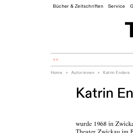
Bücher & Zeitschriften
Service
G
++
Home
>
Autor:innen
>
Katrin Enders
Katrin E
wurde 1968 in Zwicka
Theater Zwickau im B