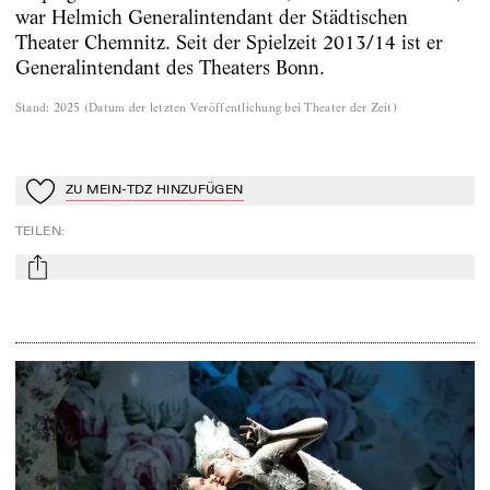
war Helmich Generalintendant der Städtischen
Theater Chemnitz. Seit der Spielzeit 2013/14 ist er
Generalintendant des Theaters Bonn.
Stand
:
2025
(
Datum der letzten Veröffentlichung bei Theater der Zeit
)
ZU MEIN-TDZ HINZUFÜGEN
Zu Mein-TdZ hinzufügen
TEILEN
:
mail