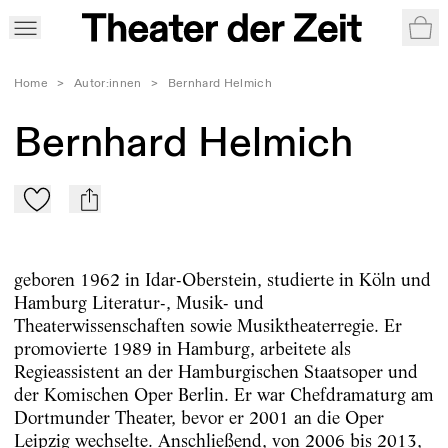
War
Home
>
Autor:innen
>
Bernhard Helmich
Bernhard Helmich
Zu Mein-TdZ hinzufügen
mail
geboren 1962 in Idar-Oberstein, studierte in Köln und
Hamburg Literatur-, Musik- und
Theaterwissenschaften sowie Musiktheaterregie. Er
promovierte 1989 in Hamburg, arbeitete als
Regieassistent an der Hamburgischen Staatsoper und
der Komischen Oper Berlin. Er war Chefdramaturg am
Dortmunder Theater, bevor er 2001 an die Oper
Leipzig wechselte. Anschließend, von 2006 bis 2013,