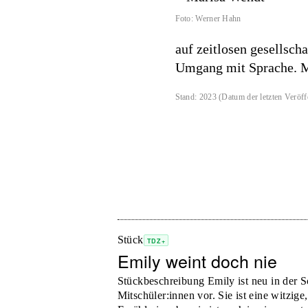
Foto
:
Werner Hahn
auf zeitlosen gesellsch
Umgang mit Sprache. Ma
Stand
:
2023
(
Datum der letzten Veröff
Stück
TDZ+
Emily weint doch nie
Stückbeschreibung Emily ist neu in der Sc
Mitschüler:innen vor. Sie ist eine witzige