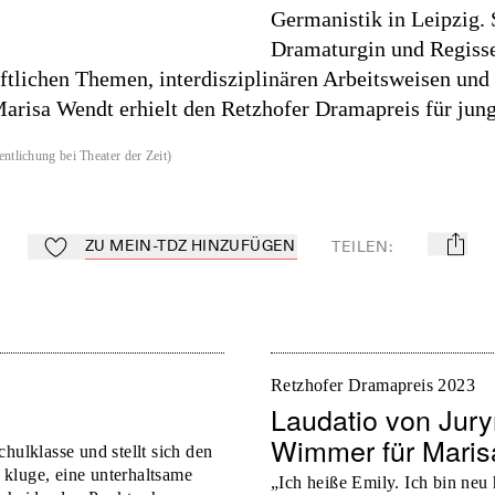
Germanistik in Leipzig. S
Dramaturgin und Regiss
aftlichen Themen, interdisziplinären Arbeitsweisen un
risa Wendt erhielt den Retzhofer Dramapreis für jun
entlichung bei Theater der Zeit
)
ZU MEIN-TDZ HINZUFÜGEN
TEILEN
:
mail
Zu Mein-TdZ hinzufügen
Retzhofer Dramapreis 2023
Laudatio von Jurym
Wimmer für Maris
hulklasse und stellt sich den
, kluge, eine unterhaltsame
„Ich heiße Emily. Ich bin neu