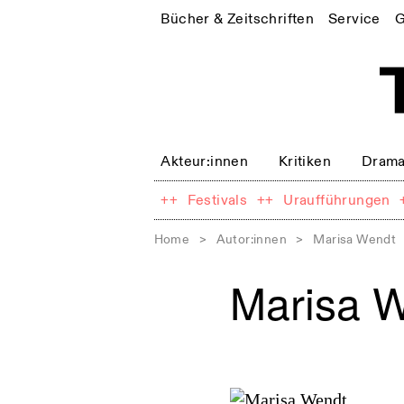
Bücher & Zeitschriften
Service
G
Akteur:innen
Kritiken
Drama
++
Festivals
++
Uraufführungen
Home
>
Autor:innen
>
Marisa Wendt
Marisa 