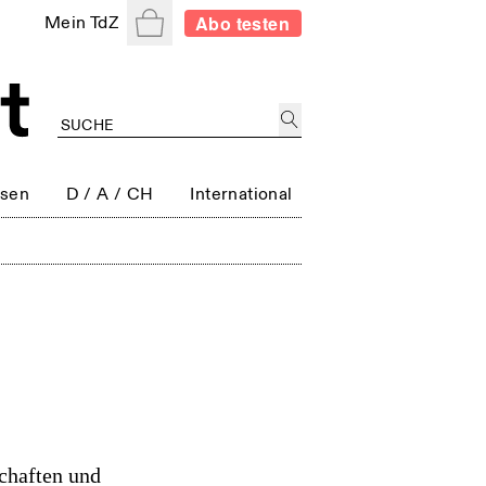
Warenkorb
Abo testen
Mein TdZ
ssen
D / A / CH
International
chaften und