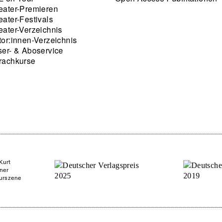
eater-Premieren
eater-Festivals
eater-Verzeichnis
tor:innen-Verzeichnis
ser- & Aboservice
rachkurse
Kurt
ner
turszene