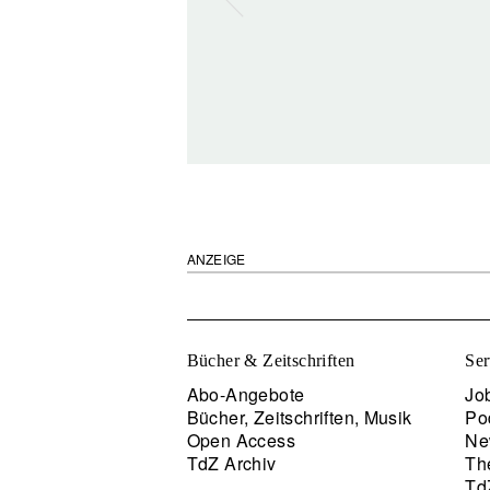
ANZEIGE
Bücher & Zeitschriften
Ser
Abo-Angebote
Job
Bücher, Zeitschriften, Musik
Po
Open Access
Ne
TdZ Archiv
Th
Td