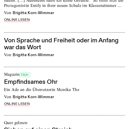
bauen. […] Außerdem habe ich keine Gefühle.“ So stellt sich die
Protagonistin Emily in ihrer neuen Schule im Klassenzimmer …
von
Brigitte Korn-Wimmer
ONLINE LESEN
Von Sprache und Freiheit oder im Anfang
war das Wort
von
Brigitte Korn-Wimmer
Magazin
TDZ+
Empfindsames Ohr
Ein Ade an die Übersetzerin Monika The
von
Brigitte Korn-Wimmer
ONLINE LESEN
Quer gelesen