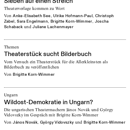
Sieben auf einen Streich
Theaterverlage kommen zu Wort
von
,
,
Anke-Elisabeth See
Ulrike Hofmann-Paul
Christoph
,
,
,
Zabel
Sara Engelmann
Brigitte Korn-Wimmer
Joscha
und
Schaback
Juliane Lachenmayer
Themen
Theaterstück sucht Bilderbuch
Vom Versuch ein Theaterstück für die Allerkleinsten als
Bilderbuch zu veröffentlichen
von
Brigitte Korn-Wimmer
Ungarn
Wildost-Demokratie in Ungarn?
Die ungarischen Theatermachern János Novák und György
Vidovszky im Gespräch mit Brigitte Korn-Wimmer
von
,
und
János Novák
György Vidovszky
Brigitte Korn-Wimmer