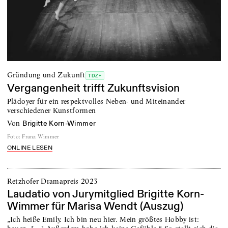
Gründung und Zukunft
TDZ+
Vergangenheit trifft Zukunftsvision
Plädoyer für ein respektvolles Neben- und Miteinander
verschiedener Kunstformen
von
Brigitte Korn-Wimmer
Foto
:
Franz Wimmer
ONLINE LESEN
Retzhofer Dramapreis 2023
Laudatio von Jurymitglied Brigitte Korn-
Wimmer für Marisa Wendt (Auszug)
„Ich heiße Emily. Ich bin neu hier. Mein größtes Hobby ist: