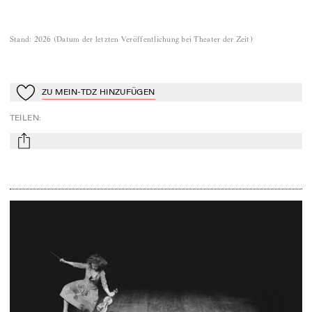
Stand
:
2026
(
Datum der letzten Veröffentlichung bei Theater der Zeit
)
ZU MEIN-TDZ HINZUFÜGEN
Zu Mein-TdZ hinzufügen
TEILEN
:
mail