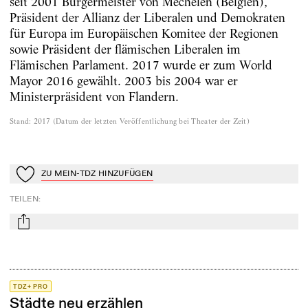
seit 2001 Bürgermeister von Mechelen (Belgien),
Präsident der Allianz der Liberalen und Demokraten
für Europa im Europäischen Komitee der Regionen
sowie Präsident der flämischen Liberalen im
Flämischen Parlament. 2017 wurde er zum World
Mayor 2016 gewählt. 2003 bis 2004 war er
Ministerpräsident von Flandern.
Stand
:
2017
(
Datum der letzten Veröffentlichung bei Theater der Zeit
)
ZU MEIN-TDZ HINZUFÜGEN
Zu Mein-TdZ hinzufügen
TEILEN
:
mail
TDZ+ PRO
Städte neu erzählen