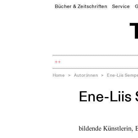
Bücher & Zeitschriften
Service
G
++
Home
>
Autor:innen
>
Ene-Liis Semp
Ene-Liis
bildende Künstlerin, 