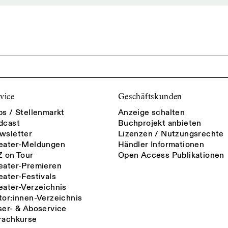
vice
Geschäftskunden
bs / Stellenmarkt
Anzeige schalten
dcast
Buchprojekt anbieten
wsletter
Lizenzen / Nutzungsrechte
eater-Meldungen
Händler Informationen
Z on Tour
Open Access Publikationen
eater-Premieren
eater-Festivals
eater-Verzeichnis
tor:innen-Verzeichnis
ser- & Aboservice
rachkurse