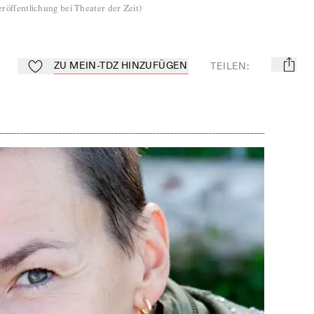
röffentlichung bei Theater der Zeit
)
ZU MEIN-TDZ HINZUFÜGEN
TEILEN
:
mail
Zu Mein-TdZ hinzufügen