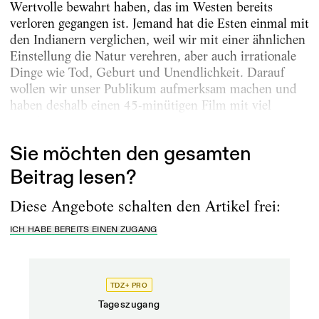
Wertvolle bewahrt haben, das im Westen bereits
verloren gegangen ist. Jemand hat die Esten einmal mit
den Indianern verglichen, weil wir mit einer ähnlichen
Einstellung die Natur verehren, aber auch irrationale
Dinge wie Tod, Geburt und Unendlichkeit. Darauf
wollen wir unser Publikum aufmerksam machen und
haben deshalb einen 45-minütigen Film mit viel
Musik...
Sie möchten den gesamten
Beitrag lesen?
Diese Angebote schalten den Artikel frei:
ICH HABE BEREITS EINEN ZUGANG
TDZ+ PRO
Tageszugang
Stand