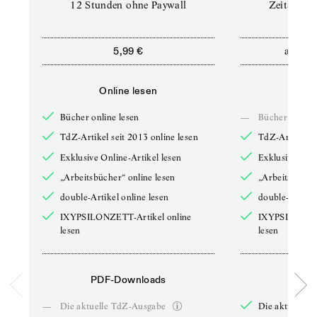
12 Stunden ohne Paywall
Zeitschrif
ab
5,99 €
5,9
Online lesen
Onli
Bücher online lesen
—
Bücher online 
TdZ-Artikel seit 2013 online lesen
TdZ-Artikel se
Exklusive Online-Artikel lesen
Exklusive Onli
„Arbeitsbücher“ online lesen
„Arbeitsbücher
double-Artikel online lesen
double-Artikel
IXYPSILONZETT-Artikel online
IXYPSILONZET
lesen
lesen
PDF-Downloads
PDF-
—
Die aktuelle TdZ-Ausgabe
Die aktuelle 