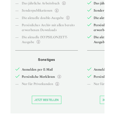
—
Das jährliche Arbeitsbuch
Das jährliche 
—
Sonderpublikationen
Sonderpublika
—
Die aktuelle double-Ausgabe
Die aktuelle 
—
Persönliches Archiv mit allen bereits
Persönliches A
erworbenen Downloads
erworbenen D
—
Die aktuelle IXYPSILONZETT-
Die aktuelle
Ausgabe
Ausgabe
Sonstiges
So
Anmelden per E-Mail
Anmelden per 
Persönliche Merklisten
Persönliche Me
—
Nur für Privatkunden
—
Nur für Priva
JETZT BESTELLEN
30 TAGE 