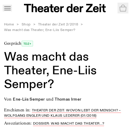
War
Home
>
Shop
>
Theater der Zeit 2/2018
>
Was macht das Theater, Ene-Liis Semper?
Gespräch
TDZ+
Was macht das
Theater, Ene-Liis
Semper?
von
und
Ene-Liis Semper
Thomas Irmer
Erschienen in
:
THEATER DER ZEIT: WOVON LEBT DER MENSCH? –
WOLFGANG ENGLER UND KLAUS LEDERER (01/2018)
Assoziationen
:
DOSSIER: WAS MACHT DAS THEATER...?