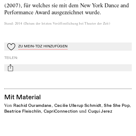
(2007), für welches sie mit dem New York Dance and
Performance Award ausgezeichnet wurde.
Stand
:
2014
(
Datum der letzten Veröffentlichung bei Theater der Zeit
)
ZU MEIN-TDZ HINZUFÜGEN
Zu Mein-TdZ hinzufügen
TEILEN
:
mail
Mit Material
von
,
,
,
Rachid Ouramdane
Cecilie Ullerup Schmidt
She She Pop
,
und
Beatrice Fleischlin
CapriConnection
Cuqui Jerez