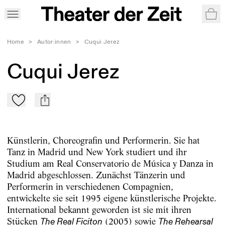
War
Home
>
Autor:innen
>
Cuqui Jerez
Cuqui Jerez
Zu Mein-TdZ hinzufügen
mail
Künstlerin, Choreografin und Performerin. Sie hat
Tanz in Madrid und New York studiert und ihr
Studium am Real Conservatorio de Música y Danza in
Madrid abgeschlossen. Zunächst Tänzerin und
Performerin in verschiedenen Compagnien,
entwickelte sie seit 1995 eigene künstlerische Projekte.
International bekannt geworden ist sie mit ihren
Stücken
(2005) sowie
The Real Ficiton
The Rehearsal