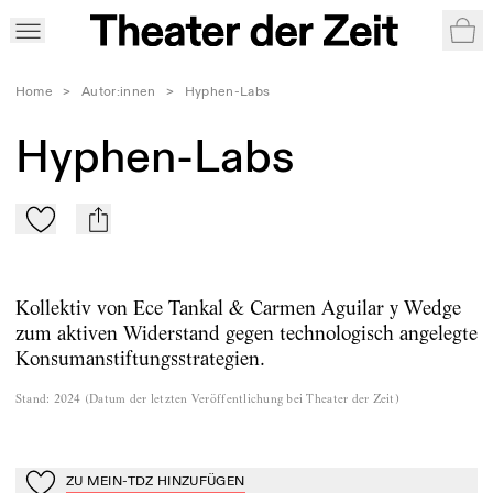
War
Home
>
Autor:innen
>
Hyphen-Labs
Hyphen-Labs
Zu Mein-TdZ hinzufügen
mail
Kollektiv von Ece Tankal & Carmen Aguilar y Wedge
zum aktiven Widerstand gegen technologisch angelegte
Konsumanstiftungsstrategien.
Stand
:
2024
(
Datum der letzten Veröffentlichung bei Theater der Zeit
)
ZU MEIN-TDZ HINZUFÜGEN
Zu Mein-TdZ hinzufügen