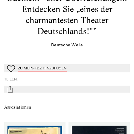
Entdecken Sie „eines der
charmantesten Theater
Deutschlands!"
”
Deutsche Welle
ZU MEIN-TDZ HINZUFÜGEN
Zu Mein-TdZ hinzufügen
TEILEN
:
mail
Assoziationen