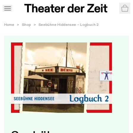
War
Home
>
Shop
>
Seebühne Hiddensee – Logbuch 2