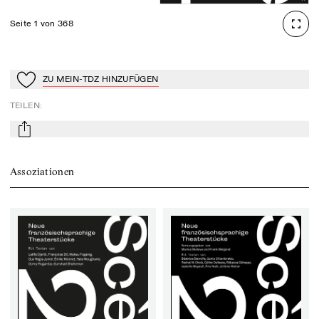
Seite 1 von 368
ZU MEIN-TDZ HINZUFÜGEN
Zu Mein-TdZ hinzufügen
TEILEN
:
mail
Assoziationen