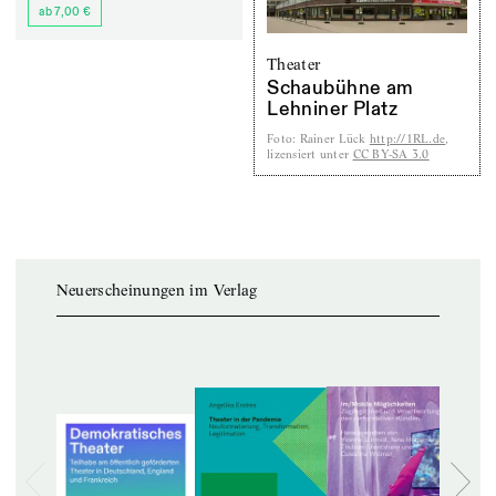
ab 7,00 €
Theater
Schaubühne am
Lehniner Platz
Foto
:
Rainer Lück
http://1RL.de
,
lizensiert unter
CC BY-SA 3.0
Neuerscheinungen im Verlag