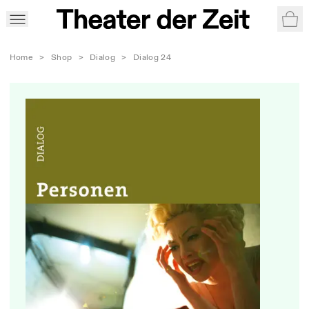
War
Home
>
Shop
>
Dialog
>
Dialog 24