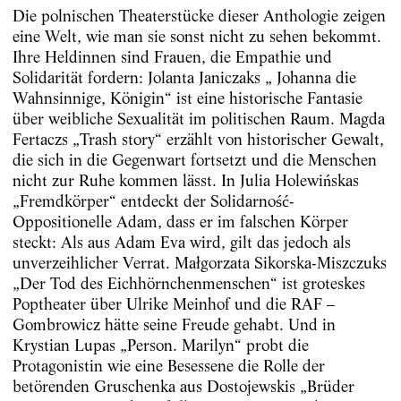
Die polnischen Theaterstücke dieser Anthologie zeigen
eine Welt, wie man sie sonst nicht zu sehen bekommt.
Ihre Heldinnen sind Frauen, die Empathie und
Solidarität fordern: Jolanta Janiczaks „ Johanna die
Wahnsinnige, Königin“ ist eine historische Fantasie
über weibliche Sexualität im politischen Raum. Magda
Fertaczs „Trash story“ erzählt von historischer Gewalt,
die sich in die Gegenwart fortsetzt und die Menschen
nicht zur Ruhe kommen lässt. In Julia Holewińskas
„Fremdkörper“ entdeckt der Solidarność-
Oppositionelle Adam, dass er im falschen Körper
steckt: Als aus Adam Eva wird, gilt das jedoch als
unverzeihlicher Verrat. Małgorzata Sikorska-Miszczuks
„Der Tod des Eichhörnchenmenschen“ ist groteskes
Poptheater über Ulrike Meinhof und die RAF –
Gombrowicz hätte seine Freude gehabt. Und in
Krystian Lupas „Person. Marilyn“ probt die
Protagonistin wie eine Besessene die Rolle der
betörenden Gruschenka aus Dostojewskis „Brüder