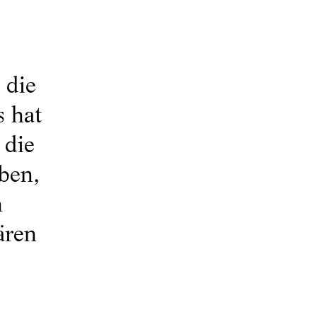
 die
s hat
 die
ben,
n
ären