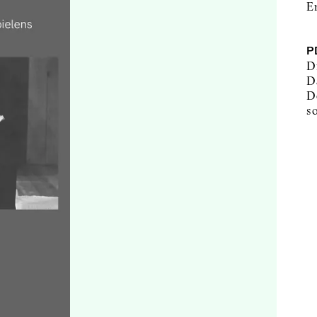
E
P
Di
D
D
s