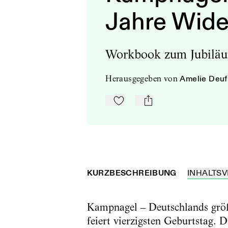
Jahre Wide
Workbook zum Jubilä
herausgegeben
von
Amelie Deuf
Zu Mein-TdZ hinzufügen
mail
KURZBESCHREIBUNG
INHALTSV
Kampnagel – Deutschlands größ
feiert vierzigsten Geburtstag