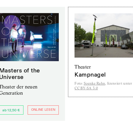
Theater
Masters of the
Kampnagel
Universe
Foto
:
Soenke Rahn
, lizensiert unter
Theater der neuen
CC BY-SA 3.0
Generation
ONLINE LESEN
ab 12,50 €