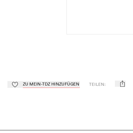
ZU MEIN-TDZ HINZUFÜGEN
TEILEN
:
mail
Zu Mein-TdZ hinzufügen