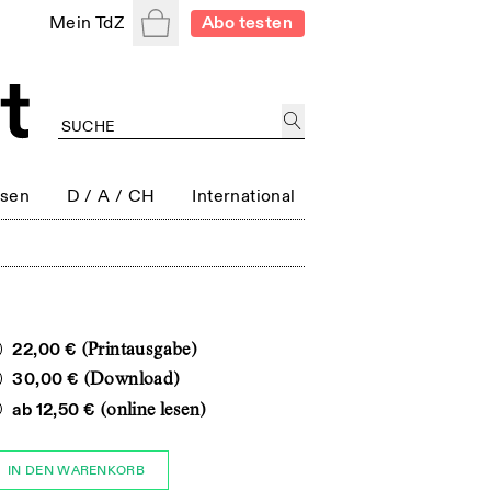
Warenkorb
Mein TdZ
Abo testen
ssen
D / A / CH
International
22,00 €
(Printausgabe)
30,00 €
(Download)
ab
12,50 €
(online lesen)
IN DEN WARENKORB