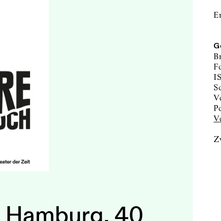
E
G
B
F
I
Z
 Hamburg. 40