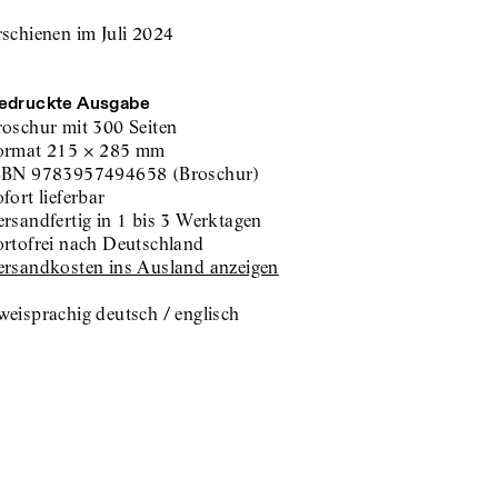
rschienen im Juli 2024
edruckte Ausgabe
roschur
mit 300 Seiten
ormat
215
×
285
mm
SBN
9783957494658
(
Broschur
)
sofort lieferbar
versandfertig in 1 bis 3 Werktagen
portofrei nach Deutschland
Versandkosten ins Ausland anzeigen
weisprachig deutsch / englisch