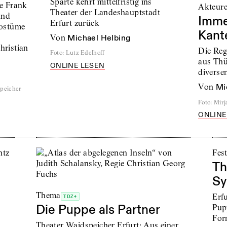
Sparte kehrt mittelfristig ins
e Frank
Akteur
Theater der Landeshauptstadt
und
Imme
Erfurt zurück
Kostüme
Kant
von
Michael Helbing
ristian
Die Reg
Foto
:
Lutz Edelhoff
aus Thü
ONLINE LESEN
diverse
von
Mi
speicher
Foto
:
Mirj
ONLINE
Fest
Th
Sy
Thema
Erfu
TDZ+
Die Puppe als Partner
Pupp
For
Theater Waidspeicher Erfurt: Aus einer