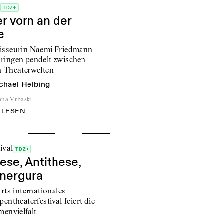
e
TDZ+
r vorn an der
e
isseurin Naemi Friedmann
ringen pendelt zwischen
n Theaterwelten
chael Helbing
ana Vrbaski
 LESEN
ival
TDZ+
ese, Antithese,
nergura
rts internationales
entheaterfestival feiert die
menvielfalt