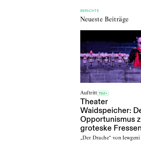
BERICHTE
Neueste Beiträge
Auftritt
TDZ+
Theater
Waidspeicher: D
Opportunismus z
groteske Fresse
„Der Drache“ von Jewgeni