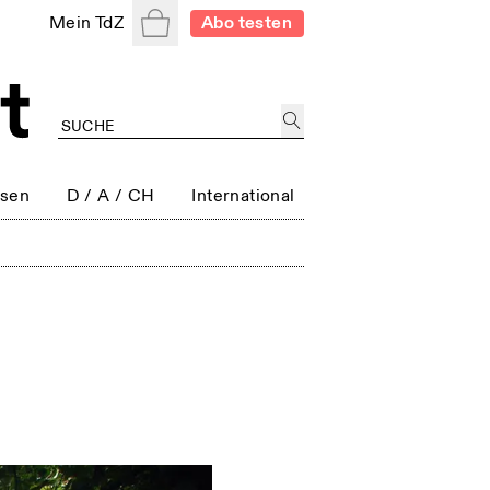
Warenkorb
Mein TdZ
Abo testen
ssen
D / A / CH
International