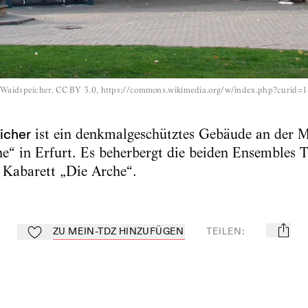
r Waidspeicher, CC BY 3.0, https://commons.wikimedia.org/w/index.php?curid
icher
ist ein denkmalgeschütztes Gebäude an der M
“ in Erfurt. Es beherbergt die beiden Ensembles T
 Kabarett „Die Arche“.
ZU MEIN-TDZ HINZUFÜGEN
TEILEN
:
mail
Zu Mein-TdZ hinzufügen