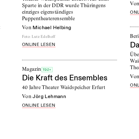
vo
Sparte in der DDR wurde Thüringens
einziges eigenständiges
ONL
Puppentheaterensemble
t
von
Michael Helbing
Ber
Foto
:
Lutz Edelhoff
Da
ONLINE LESEN
Übe
Wai
The
Magazin
TDZ+
Die Kraft des Ensembles
vo
ONL
40 Jahre Theater Waidspeicher Erfurt
von
Jörg Lehmann
ONLINE LESEN