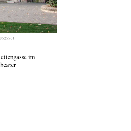
=18525561
ettengasse im
heater