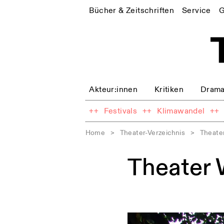
Bücher & Zeitschriften
Service
G
Akteur:innen
Kritiken
Drama
++
Festivals
++
Klimawandel
++
Home
>
Theater-Verzeichnis
>
Theate
Theater 