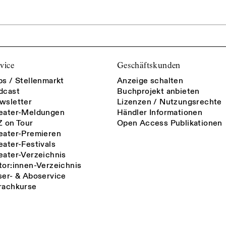
vice
Geschäftskunden
bs / Stellenmarkt
Anzeige schalten
dcast
Buchprojekt anbieten
wsletter
Lizenzen / Nutzungsrechte
eater-Meldungen
Händler Informationen
Z on Tour
Open Access Publikationen
eater-Premieren
eater-Festivals
eater-Verzeichnis
tor:innen-Verzeichnis
ser- & Aboservice
rachkurse