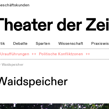
eschäftskunden
tik
Debatte
Sparten
Wissenschaft
Praxiswi
Uraufführungen
++
Politische Konfliktzonen
++
r Waidspeicher
Waidspeicher