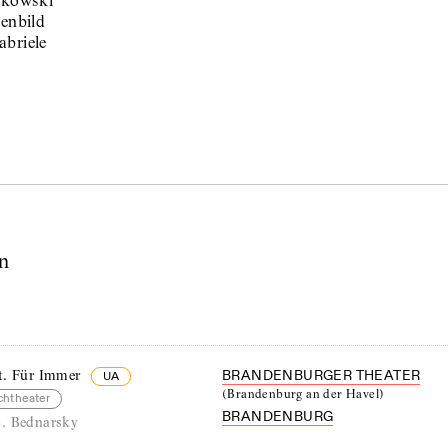
ukowski
nenbild
abriele
n
t. Für Immer
BRANDENBURGER THEATER
UA
(
Brandenburg an der Havel
)
chtheater
BRANDENBURG
. Bednarsky