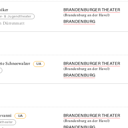
siker
BRANDENBURGER THEATER
(
Brandenburg an der Havel
)
er- & Jugendtheater
BRANDENBURG
ch Dürrenmatt
zte Schneewalzer
BRANDENBURGER THEATER
UA
(
Brandenburg an der Havel
)
BRANDENBURG
ovanni
BRANDENBURGER THEATER
UA
(
Brandenburg an der Havel
)
ktheater
BRANDENBURG