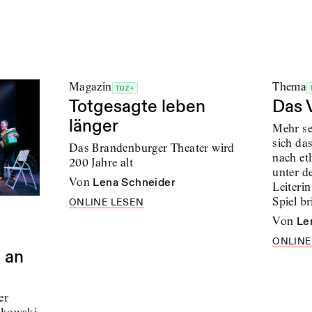
Magazin
Thema
TDZ+
Totgesagte leben
Das 
länger
Mehr se
sich da
Das Brandenburger Theater wird
nach et
200 Jahre alt
unter d
von
Lena Schneider
Leiterin
Spiel br
ONLINE LESEN
von
Le
ONLINE
 an
er