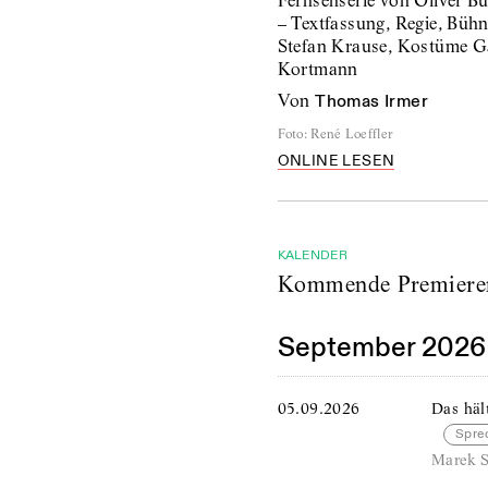
Fernsehserie von Oliver B
– Textfassung, Regie, Büh
Stefan Krause, Kostüme G
Kortmann
von
Thomas Irmer
Foto
:
René Loeffler
ONLINE LESEN
KALENDER
Kommende Premiere
September 2026
05.09.2026
Das häl
Spre
Marek S