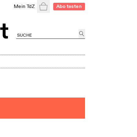
Warenkorb
Mein TdZ
Abo testen