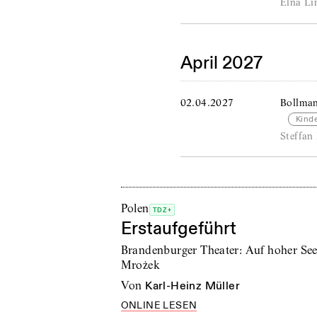
Elna Li
April 2027
02.04.2027
Bollman
Kind
Steffan 
Polen
TDZ+
Erstaufgeführt
Brandenburger Theater: Auf hoher See
Mrożek
von
Karl-Heinz Müller
ONLINE LESEN