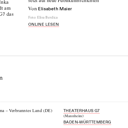
setzt auf neue Publikumsschichten
 Inka
dt am
von
Elisabeth Maier
G7 das
Foto
:
Elisa Berdica
ONLINE LESEN
n
rina – Verbranntes Land (DE)
THEATERHAUS G7
(
Mannheim
)
BADEN-WÜRTTEMBERG