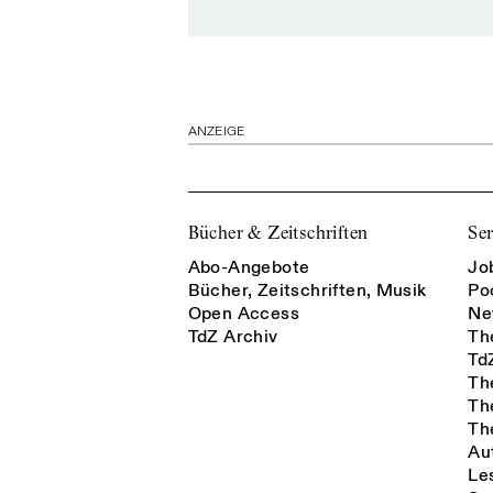
ANZEIGE
Bücher & Zeitschriften
Ser
Abo-Angebote
Jo
Bücher, Zeitschriften, Musik
Po
Open Access
Ne
TdZ Archiv
Th
Td
Th
Th
Th
Au
Le