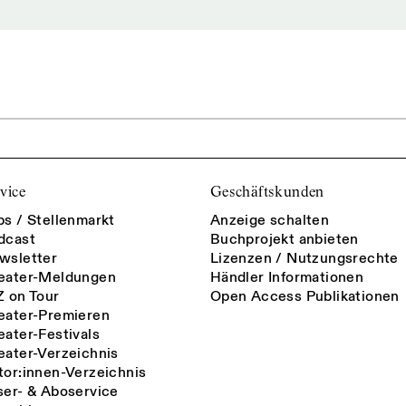
vice
Geschäftskunden
bs / Stellenmarkt
Anzeige schalten
dcast
Buchprojekt anbieten
wsletter
Lizenzen / Nutzungsrechte
eater-Meldungen
Händler Informationen
Z on Tour
Open Access Publikationen
eater-Premieren
eater-Festivals
eater-Verzeichnis
tor:innen-Verzeichnis
ser- & Aboservice