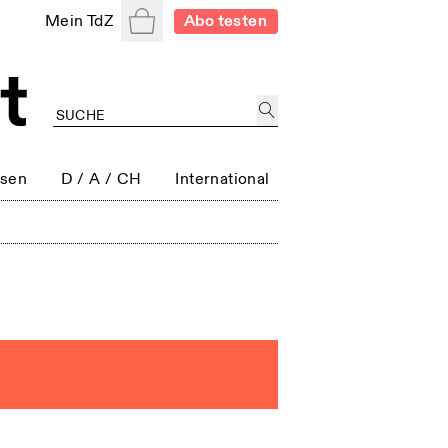
Warenkorb
Mein TdZ
Abo testen
ssen
D / A / CH
International