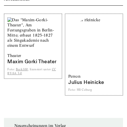
Theater
Maxim Gorki Theater
Foto
:
Beek100
, lizensiert unter
CC
BY-SA 3.0
Person
Julius Heinicke
Foto
:
HS Coburg
Neuerscheinungen im Verlag