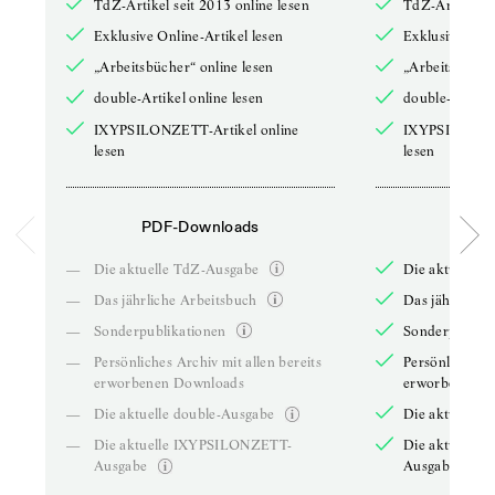
TdZ-Artikel seit 2013 online lesen
TdZ-Artikel se
Exklusive Online-Artikel lesen
Exklusive Onli
„Arbeitsbücher“ online lesen
„Arbeitsbücher
double-Artikel online lesen
double-Artikel
IXYPSILONZETT-Artikel online
IXYPSILONZET
lesen
lesen
PDF-Downloads
PDF-
—
Die aktuelle TdZ-Ausgabe
Die aktuelle 
—
Das jährliche Arbeitsbuch
Das jährliche 
—
Sonderpublikationen
Sonderpublika
—
Persönliches Archiv mit allen bereits
Persönliches A
erworbenen Downloads
erworbenen D
—
Die aktuelle double-Ausgabe
Die aktuelle 
—
Die aktuelle IXYPSILONZETT-
Die aktuelle
Ausgabe
Ausgabe