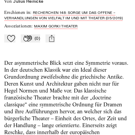
von
Julius Heinicke
Erschienen in
:
RECHERCHEN 148: SORGE UM DAS OFFENE –
VERHANDLUNGEN VON VIELFALT IM UND MIT THEATER (05/2019)
Assoziationen
:
MAXIM GORKI THEATER
(
0
)
Zu Mein-TdZ hinzufügen
Applaudieren
mail
Der asymmetrische Blick setzt eine Symmetrie voraus.
In der deutschen Klassik war ein Ideal dieser
Grundordnung zweifelsohne die griechische Antike.
Deren Kunst und Architektur gaben nicht nur für
Hegel Normen und Maße vor. Das klassische
französische Theater brachte mit der „doctrine
classique“ eine symmetrische Ordnung für Dramen
und ihre Aufführungen hervor, an welcher sich das
bürgerliche Theater – Einheit des Ortes, der Zeit und
der Handlung – lange orientierte. Einerseits zeigt
Reschke, dass innerhalb der europäischen