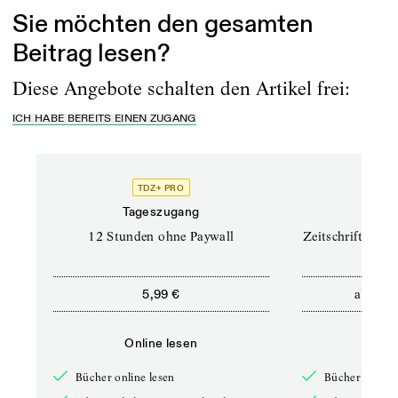
Sie möchten den gesamten
Beitrag lesen?
Diese Angebote schalten den Artikel frei:
ICH HABE BEREITS EINEN ZUGANG
TDZ+ PRO
TD
Tageszugang
Prof
12 Stunden ohne Paywall
Zeitschriften un
ab
5,99 €
12,5
Online lesen
Onli
Bücher online lesen
Bücher online 