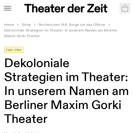
War
Home
>
Shop
>
Recherchen 148: Sorge um das Offene
>
Dekoloniale Strategien im Theater: In unserem Namen am Berliner
Maxim Gorki Theater
TDZ+ PRO
Dekoloniale
Strategien im Theater:
In unserem Namen am
Berliner Maxim Gorki
Theater