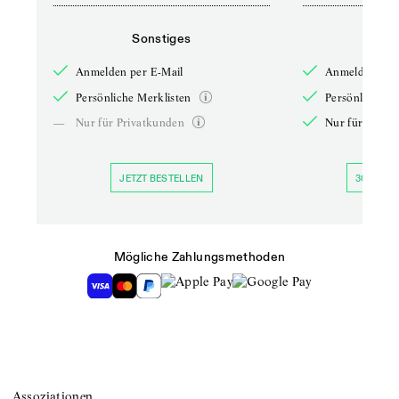
Sonstiges
So
Anmelden per E-Mail
Anmelden per 
Persönliche Merklisten
Persönliche Me
—
Nur für Privatkunden
Nur für Priva
JETZT BESTELLEN
30 TAGE 
Mögliche Zahlungsmethoden
Assoziationen