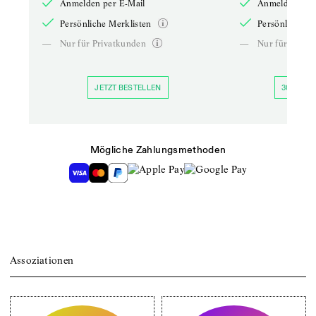
Anmelden per E-Mail
Anmelden per 
Persönliche Merklisten
Persönliche Me
—
Nur für Privatkunden
—
Nur für Priva
JETZT BESTELLEN
30 TAGE 
Mögliche Zahlungsmethoden
Assoziationen