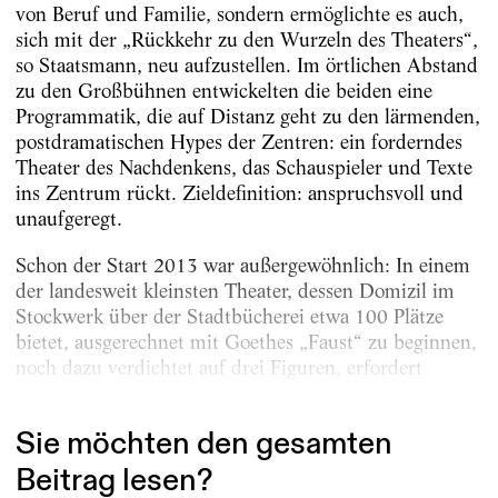
von Beruf und Familie, sondern ermöglichte es auch,
sich mit der „Rückkehr zu den Wurzeln des Theaters“,
so Staatsmann, neu aufzustellen. Im örtlichen Abstand
zu den Großbühnen entwickelten die beiden eine
Programmatik, die auf Distanz geht zu den lärmenden,
postdramatischen Hypes der Zentren: ein forderndes
Theater des Nachdenkens, das Schauspieler und Texte
ins Zentrum rückt. Zieldefinition: anspruchsvoll und
unaufgeregt.
Schon der Start 2013 war außergewöhnlich: In einem
der landesweit kleinsten Theater, dessen Domizil im
Stockwerk über der Stadtbücherei etwa 100 Plätze
bietet, ausgerechnet mit Goethes „Faust“ zu beginnen,
noch dazu verdichtet auf drei Figuren, erfordert
Chuzpe. Noch riskanter: Es folgte gleich im ersten...
Sie möchten den gesamten
Beitrag lesen?