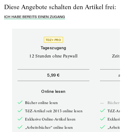
Diese Angebote schalten den Artikel frei:
ICH HABE BEREITS EINEN ZUGANG
TDZ+ PRO
Tageszugang
Stand
12 Stunden ohne Paywall
Zeitschrif
ab
5,99 €
5,9
Online lesen
Onli
Bücher online lesen
—
Bücher online 
TdZ-Artikel seit 2013 online lesen
TdZ-Artikel se
Exklusive Online-Artikel lesen
Exklusive Onli
„Arbeitsbücher“ online lesen
„Arbeitsbücher