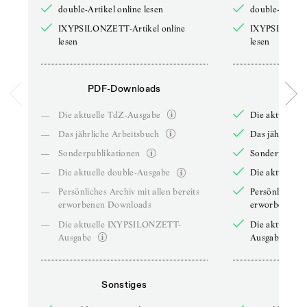
double-Artikel online lesen
double-Artikel
IXYPSILONZETT-Artikel online
IXYPSILONZET
lesen
lesen
PDF-Downloads
PDF-
—
Die aktuelle TdZ-Ausgabe
Die aktuelle 
—
Das jährliche Arbeitsbuch
Das jährliche 
—
Sonderpublikationen
Sonderpublika
—
Die aktuelle double-Ausgabe
Die aktuelle 
—
Persönliches Archiv mit allen bereits
Persönliches A
erworbenen Downloads
erworbenen D
—
Die aktuelle IXYPSILONZETT-
Die aktuelle
Ausgabe
Ausgabe
Sonstiges
So