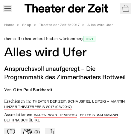
War
Home
>
Shop
>
Theater der Zeit 6/2017
>
Alles wird Ufer
thema II: theaterland baden-württemberg
TDZ+
Alles wird Ufer
Anspruchsvoll unaufgeregt – Die
Programmatik des Zimmertheaters Rottweil
von
Otto Paul Burkhardt
Erschienen in
:
THEATER DER ZEIT: SCHAUSPIEL LEIPZIG – MARTIN
LINZER THEATERPREIS 2017 (05/2017)
Assoziationen
:
BADEN-WÜRTTEMBERG
PETER STAATSMANN
BETTINA SCHÜLTKE
(
0
)