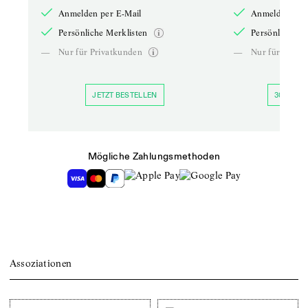
Anmelden per E-Mail
Anmelden per 
Persönliche Merklisten
Persönliche Me
—
Nur für Privatkunden
—
Nur für Priva
JETZT BESTELLEN
30 TAGE 
Mögliche Zahlungsmethoden
Assoziationen