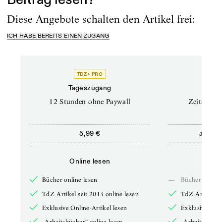
Diese Angebote schalten den Artikel frei:
ICH HABE BEREITS EINEN ZUGANG
TDZ+ PRO
Tageszugang
Stand
12 Stunden ohne Paywall
Zeitschrif
ab
5,99 €
5,9
Online lesen
Onli
Bücher online lesen
—
Bücher online 
TdZ-Artikel seit 2013 online lesen
TdZ-Artikel se
Exklusive Online-Artikel lesen
Exklusive Onli
„Arbeitsbücher“ online lesen
„Arbeitsbücher