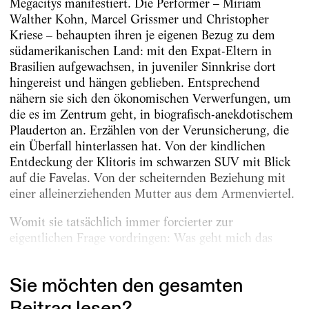
Megacitys manifestiert. Die Performer – Miriam
Walther Kohn, Marcel Grissmer und Christopher
Kriese – behaupten ihren je eigenen Bezug zu dem
südamerikanischen Land: mit den Expat-Eltern in
Brasilien aufgewachsen, in juveniler Sinnkrise dort
hingereist und hängen geblieben. Entsprechend
nähern sie sich den ökonomischen Verwerfungen, um
die es im Zentrum geht, in biografisch-anekdotischem
Plauderton an. Erzählen von der Verunsicherung, die
ein Überfall hinterlassen hat. Von der kindlichen
Entdeckung der Klitoris im schwarzen SUV mit Blick
auf die Favelas. Von der scheiternden Beziehung mit
einer alleinerziehenden Mutter aus dem Armenviertel.
Womit sie tatsächlich immer forcierter zur
eigentlichen Frage vordringen: Was geht mich das
Elend der anderen...
Sie möchten den gesamten
Beitrag lesen?