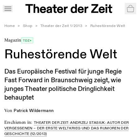
War
Home
>
Shop
>
Theater der Zeit 1/2013
>
Ruhestörende Welt
Magazin
TDZ+
Ruhestörende Welt
Das Europäische Festival für junge Regie
Fast Forward in Braunschweig zeigt, wie
junges Theater politische Dringlichkeit
behauptet
von
Patrick Wildermann
Erschienen in
:
THEATER DER ZEIT: ANDRZEJ STASIUK: AUTOR DER
VERGESSENEN – DER ERSTE WELTKRIEG UND DAS RUMOREN DER
GESCHICHTE (12/2013)