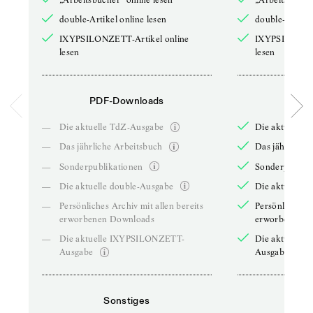
double-Artikel online lesen
double-Artikel
IXYPSILONZETT-Artikel online
IXYPSILONZET
lesen
lesen
PDF-Downloads
PDF-
—
Die aktuelle TdZ-Ausgabe
Die aktuelle 
—
Das jährliche Arbeitsbuch
Das jährliche 
—
Sonderpublikationen
Sonderpublika
—
Die aktuelle double-Ausgabe
Die aktuelle 
—
Persönliches Archiv mit allen bereits
Persönliches A
erworbenen Downloads
erworbenen D
—
Die aktuelle IXYPSILONZETT-
Die aktuelle
Ausgabe
Ausgabe
Sonstiges
So