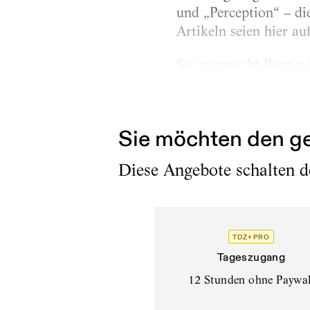
und „Perception“ – di
Artikeln seien hier au
So untersucht Posner 
Alexandra Exter (188
Szmuszkowicz (1895–
Sie möchten den ge
Diese Angebote schalten de
TDZ+ PRO
Tageszugang
12 Stunden ohne Paywal