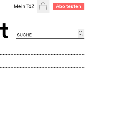
Warenkorb
Mein TdZ
Abo testen