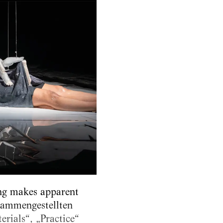
ing makes apparent
usammengestellten
erials“, „Practice“