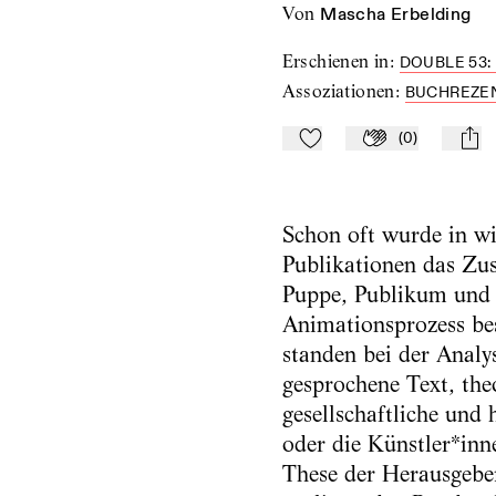
von
Mascha Erbelding
Erschienen in
:
DOUBLE 53:
Assoziationen
:
BUCHREZE
(
0
)
Zu Mein-TdZ hinzufügen
Applaudieren
mail
Schon oft wurde in wi
Publikationen das Z
Puppe, Publikum und 
Animationsprozess bes
standen bei der Analy
gesprochene Text, th
gesellschaftliche und 
oder die Künstler*inn
These der Herausgebe