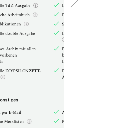
elle TdZ-Ausgabe
Die aktuelle TdZ-Ausgabe
iche Arbeitsbuch
Das jährliche Arbeitsbuch
blikationen
Sonderpublikationen
lle double-Ausgabe
Die aktuelle double-Ausgabe
hes Archiv mit allen
Persönliches Archiv mit allen
rworbenen
bereits erworbenen
ds
Downloads
elle IXYPSILONZETT-
Die aktuelle IXYPSILONZETT-
Ausgabe
onstiges
Sonstiges
 per E-Mail
Anmelden per E-Mail
he Merklisten
Persönliche Merklisten