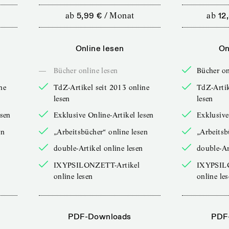
ab
5,99 €
/
Monat
ab
12
Online lesen
On
—
Bücher online lesen
Bücher on
ne
TdZ-Artikel seit 2013 online
TdZ-Artik
lesen
lesen
esen
Exklusive Online-Artikel lesen
Exklusive
en
„Arbeitsbücher“ online lesen
„Arbeitsb
double-Artikel online lesen
double-Ar
IXYPSILONZETT-Artikel
IXYPSIL
online lesen
online le
PDF-Downloads
PDF