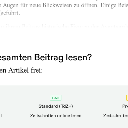
e Augen für neue Blickweisen zu öffnen. Einige Beis
fgeführt.
in ihrem Beitrag historische Figuren der Avantgard
2–1949), die sie 1926 zusammen mit der Künstler
1977)...
samten Beitrag lesen?
n Artikel frei:
TDZ+
Standard (TdZ+)
Pr
l
Zeitschriften online lesen
Zeitschrift