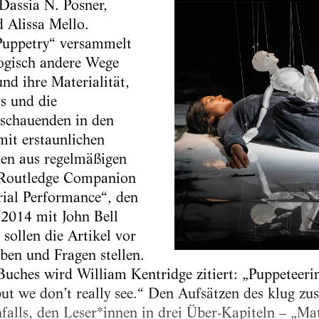
Dassia N. Posner,
 Alissa Mello.
Puppetry“ versammelt
logisch andere Wege
nd ihre Materialität,
s und die
chauenden in den
mit erstaunlichen
den aus regelmäßigen
 „Routledge Companion
ial Performance“, den
2014 mit John Bell
sollen die Artikel vor
en und Fragen stellen.
 Buches wird William Kentridge zitiert: „Puppeteer
ut we don’t really see.“ Den Aufsätzen des klug z
falls, den Leser*innen in drei Über-Kapiteln – „Mat