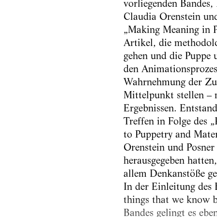
vorliegenden Bandes, 
Claudia Orenstein und
„Making Meaning in 
Artikel, die methodo
gehen und die Puppe u
den Animationsprozes
Wahrnehmung der Zus
Mittelpunkt stellen – 
Ergebnissen. Entstan
Treffen in Folge des
to Puppetry and Mater
Orenstein und Posner 
herausgegeben hatten, 
allem Denkanstöße geb
In der Einleitung des
things that we know b
Bandes gelingt es eben