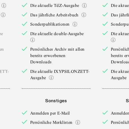
Die aktuelle TdZ-Ausgabe
Die aktu
Das jährliche Arbeitsbuch
Das jährl
Sonderpublikationen
Sonderpu
be
Die aktuelle double-Ausgabe
Die aktue
len
Persönliches Archiv mit allen
Persönlic
bereits erworbenen
bereits e
Downloads
Downloa
ZETT-
Die aktuelle IXYPSILONZETT-
Die aktu
Ausgabe
Ausgabe
Sonstiges
S
Anmelden per E-Mail
Anmelden
Persönliche Merklisten
Persönlic