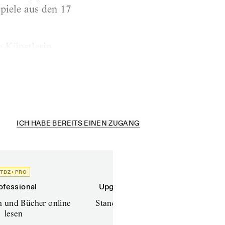
piele aus den 17
e-Künstlerin
in Nechama
ICH HABE BEREITS EINEN ZUGANG
TDZ+ PRO
TDZ+
ofessional
Upgrade für Printabonnenten
en und Bücher online
Standard (TdZ+) – Zeitschriften
lesen
online lesen