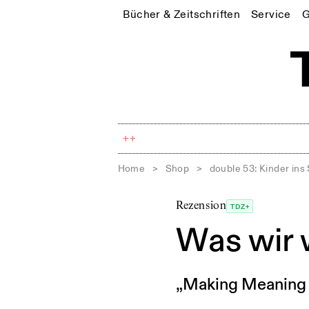
Bücher & Zeitschriften
Service
G
++
Home
>
Shop
>
double 53: Kinder ins 
Rezension
TDZ+
Was wir 
„Making Meaning i