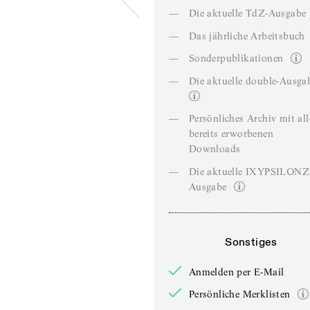
—
Die aktuelle TdZ-Ausgabe
—
Das jährliche Arbeitsbuch
—
Sonderpublikationen
—
Die aktuelle double-Ausga
—
Persönliches Archiv mit al
bereits erworbenen
Downloads
—
Die aktuelle IXYPSILON
Ausgabe
Sonstiges
Anmelden per E-Mail
Persönliche Merklisten