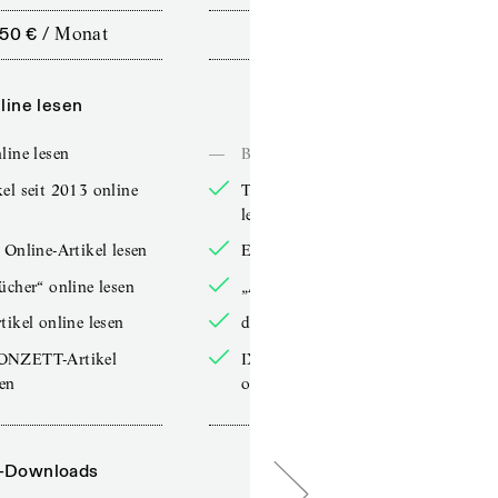
,50 €
/
Monat
10,00 €
/
12 Monate
line lesen
Online lesen
line lesen
—
Bücher online lesen
el seit 2013 online
TdZ-Artikel seit 2013 online
lesen
 Online-Artikel lesen
Exklusive Online-Artikel lesen
ücher“ online lesen
„Arbeitsbücher“ online lesen
tikel online lesen
double-Artikel online lesen
ONZETT-Artikel
IXYPSILONZETT-Artikel
sen
online lesen
-Downloads
PDF-Downloads