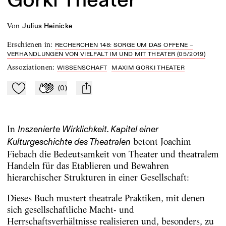
von
Julius Heinicke
Erschienen in
:
RECHERCHEN 148: SORGE UM DAS OFFENE –
VERHANDLUNGEN VON VIELFALT IM UND MIT THEATER (05/2019)
Assoziationen
:
WISSENSCHAFT
MAXIM GORKI THEATER
(
0
)
Zu Mein-TdZ hinzufügen
Applaudieren
mail
In
Inszenierte Wirklichkeit. Kapitel einer
betont Joachim
Kulturgeschichte des Theatralen
Fiebach die Bedeutsamkeit von Theater und theatralem
Handeln für das Etablieren und Bewahren
hierarchischer Strukturen in einer Gesellschaft:
Dieses Buch mustert theatrale Praktiken, mit denen
sich gesellschaftliche Macht- und
Herrschaftsverhältnisse realisieren und, besonders, zu