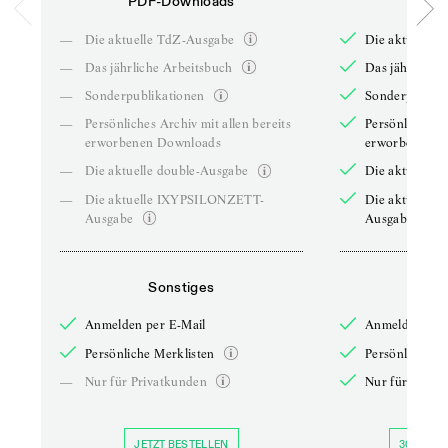
PDF-Downloads
PDF-
—
Die aktuelle TdZ-Ausgabe
Die aktuelle 
—
Das jährliche Arbeitsbuch
Das jährliche 
—
Sonderpublikationen
Sonderpublika
—
Persönliches Archiv mit allen bereits
Persönliches A
erworbenen Downloads
erworbenen D
—
Die aktuelle double-Ausgabe
Die aktuelle 
—
Die aktuelle IXYPSILONZETT-
Die aktuelle
Ausgabe
Ausgabe
Sonstiges
So
Anmelden per E-Mail
Anmelden per 
Persönliche Merklisten
Persönliche Me
—
Nur für Privatkunden
Nur für Priva
JETZT BESTELLEN
30 TAGE 