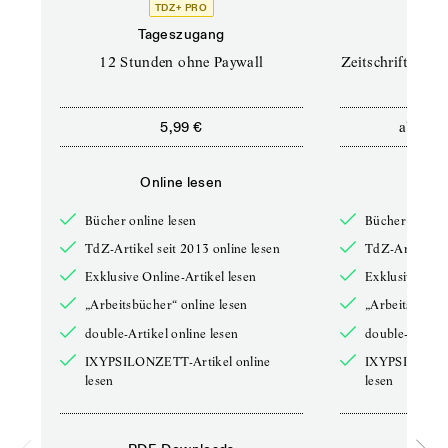
TDZ+ PRO
TD
Tageszugang
Prof
12 Stunden ohne Paywall
Zeitschriften un
ab
5,99 €
12,5
Online lesen
Onli
Bücher online lesen
Bücher online 
TdZ-Artikel seit 2013 online lesen
TdZ-Artikel se
Exklusive Online-Artikel lesen
Exklusive Onli
„Arbeitsbücher“ online lesen
„Arbeitsbücher
double-Artikel online lesen
double-Artikel
IXYPSILONZETT-Artikel online
IXYPSILONZET
lesen
lesen