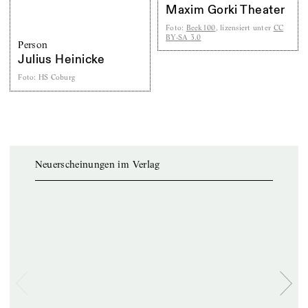
Maxim Gorki Theater
Foto
:
Beek100
, lizensiert unter
CC
BY-SA 3.0
Person
Julius Heinicke
Foto
:
HS Coburg
Neuerscheinungen im Verlag