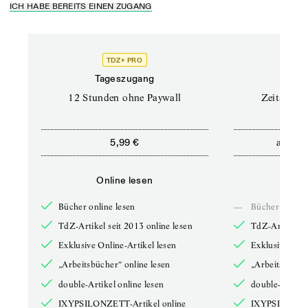
ICH HABE BEREITS EINEN ZUGANG
TDZ+ PRO
Tageszugang
Stand
12 Stunden ohne Paywall
Zeitschrif
ab
5,99 €
5,9
Online lesen
Onli
Bücher online lesen
—
Bücher online 
TdZ-Artikel seit 2013 online lesen
TdZ-Artikel se
Exklusive Online-Artikel lesen
Exklusive Onli
„Arbeitsbücher“ online lesen
„Arbeitsbücher
double-Artikel online lesen
double-Artikel
IXYPSILONZETT-Artikel online
IXYPSILONZET