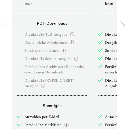
lesen
lesen
PDF-Downloads
PDF-
—
Die aktuelle TdZ-Ausgabe
Die aktuelle 
—
Das jährliche Arbeitsbuch
Das jährliche 
—
Sonderpublikationen
Sonderpublika
—
Die aktuelle double-Ausgabe
Die aktuelle 
—
Persönliches Archiv mit allen bereits
Persönliches A
erworbenen Downloads
erworbenen D
—
Die aktuelle IXYPSILONZETT-
Die aktuelle
Ausgabe
Ausgabe
Sonstiges
So
Anmelden per E-Mail
Anmelden per 
Persönliche Merklisten
Persönliche Me