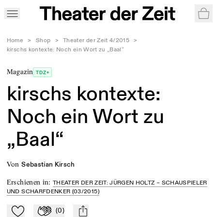
War
Home
>
Shop
>
Theater der Zeit 4/2015
>
kirschs kontexte: Noch ein Wort zu „Baal“
Magazin
TDZ+
kirschs kontexte:
Noch ein Wort zu
„Baal“
von
Sebastian Kirsch
Erschienen in
:
THEATER DER ZEIT: JÜRGEN HOLTZ – SCHAUSPIELER
UND SCHARFDENKER (03/2015)
(
0
)
Zu Mein-TdZ hinzufügen
Applaudieren
mail