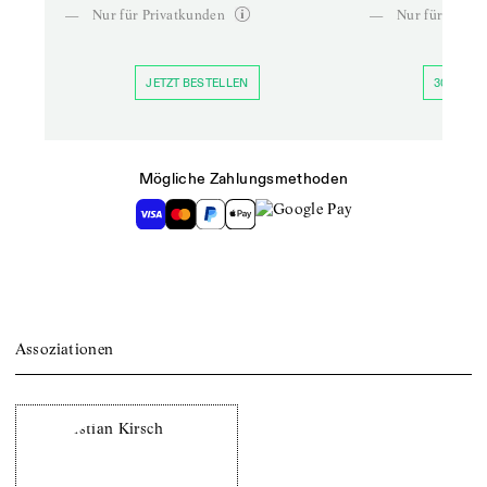
—
Nur für Privatkunden
—
Nur für Priva
JETZT BESTELLEN
30 TAGE 
Mögliche Zahlungsmethoden
Assoziationen