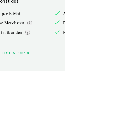
onstiges
Sonstiges
 per E-Mail
Anmelden per E-Mail
he Merklisten
Persönliche Merklisten
rivatkunden
Nur für Privatkunden
E TESTEN FÜR 1 €
JETZT BESTELLEN