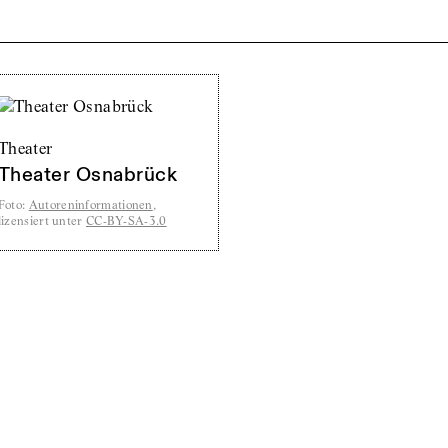
Theater
Theater Osnabrück
Foto
:
Autoreninformationen
,
lizensiert unter
CC-BY-SA-3.0