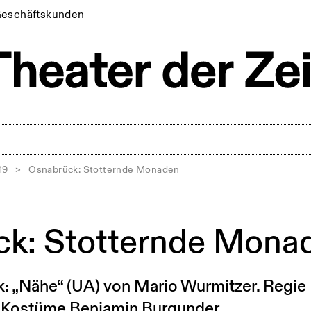
eschäftskunden
19
>
Osnabrück: Stotternde Monaden
ck: Stotternde Mona
: „Nähe“ (UA) von Mario Wurmitzer. Regie
, Kostüme Benjamin Burgunder