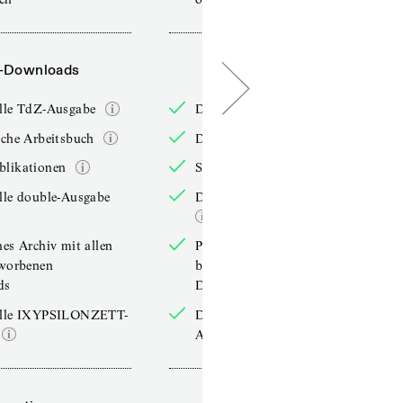
-Downloads
PDF-Downloads
elle TdZ-Ausgabe
Die aktuelle TdZ-Ausgabe
iche Arbeitsbuch
Das jährliche Arbeitsbuch
blikationen
Sonderpublikationen
lle double-Ausgabe
Die aktuelle double-Ausgabe
hes Archiv mit allen
Persönliches Archiv mit allen
rworbenen
bereits erworbenen
ds
Downloads
elle IXYPSILONZETT-
Die aktuelle IXYPSILONZETT-
Ausgabe