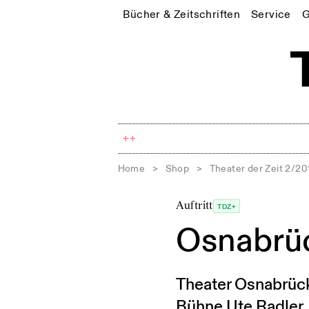
Bücher & Zeitschriften
Service
G
++
Home
>
Shop
>
Theater der Zeit 2/20
Auftritt
TDZ+
Osnabrü
Theater Osnabrück
Bühne Ute Radler