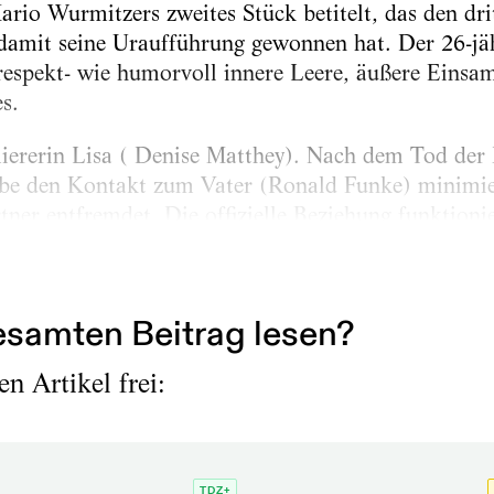
ario Wurmitzers zweites Stück betitelt, das den dr
damit seine Uraufführung gewonnen hat. Der 26-jäh
 respekt- wie humorvoll innere Leere, äußere Einsam
s.
miererin Lisa ( Denise Matthey). Nach dem Tod der 
ebe den Kontakt zum Vater (Ronald Funke) minimiert
er entfremdet. Die offizielle Beziehung funktioniert
nsam zu Hause ist. Nun steht der Gatte aber mit e
 Geschenk in der Tür und...
samten Beitrag lesen?
n Artikel frei:
TDZ+