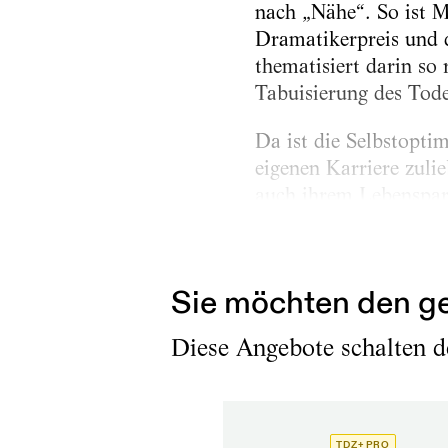
nach „Nähe“. So ist M
Dramatikerpreis und 
thematisiert darin so
Tabuisierung des Tode
Da ist die Selbstopti
eigenen Karriere zuli
auch ihrem Lebenspartn
das Paar selten gemei
schleifchenverzierten
Sie möchten den ge
Diese Angebote schalten de
TDZ+ PRO