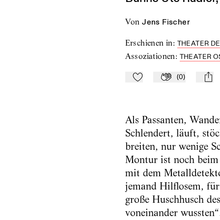
von
Jens Fischer
Erschienen in
:
THEATER DER
Assoziationen
:
THEATER 
(
0
)
Zu Mein-TdZ hinzufügen
Applaudieren
mail
Als Passanten, Wander
Schlendert, läuft, stöc
breiten, nur wenige Sc
Montur ist noch beim 
mit dem Metalldetekt
jemand Hilflosem, für
große Huschhusch des 
voneinander wussten“.