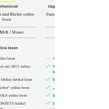
ofessional
Upgrade für Printabonnenten
en und Bücher online
Standard (TdZ+) – Zeitschriften
lesen
online lesen
,50 €
/
Monat
10,00 €
/
12 Monate
line lesen
Online lesen
line lesen
—
Bücher online lesen
el seit 2013 online
TdZ-Artikel seit 2013 online
lesen
 Online-Artikel lesen
Exklusive Online-Artikel lesen
ücher“ online lesen
„Arbeitsbücher“ online lesen
tikel online lesen
double-Artikel online lesen
ONZETT-Artikel
IXYPSILONZETT-Artikel
sen
online lesen