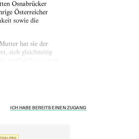
itten Osnabrücker
rige Österreicher
keit sowie die
Mutter hat sie der
, sich gleichzeitig
 inoffiziell nur, weil
inem
ICH HABE BEREITS EINEN ZUGANG
TDZ+ PRO
TDZ+