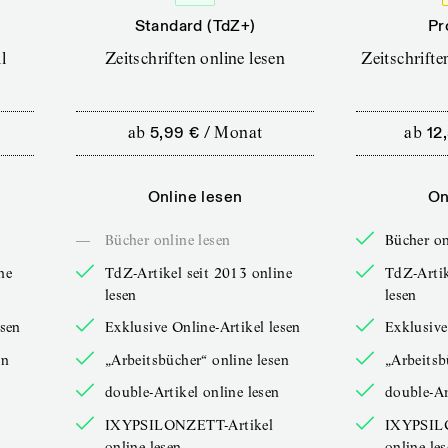
Standard (TdZ+)
Pr
l
Zeitschriften online lesen
Zeitschrift
ab
5,99 €
/
Monat
ab
12
Online lesen
On
—
Bücher online lesen
Bücher on
ne
TdZ-Artikel seit 2013 online
TdZ-Artik
lesen
lesen
esen
Exklusive Online-Artikel lesen
Exklusive
en
„Arbeitsbücher“ online lesen
„Arbeitsb
double-Artikel online lesen
double-Ar
IXYPSILONZETT-Artikel
IXYPSIL
online lesen
online le