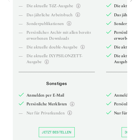
—
Die aktuelle TdZ-Ausgabe
Die aktuelle 
—
Das jährliche Arbeitsbuch
Das jährliche 
—
Sonderpublikationen
Sonderpublika
—
Persönliches Archiv mit allen bereits
Persönliches A
erworbenen Downloads
erworbenen D
—
Die aktuelle double-Ausgabe
Die aktuelle 
—
Die aktuelle IXYPSILONZETT-
Die aktuelle
Ausgabe
Ausgabe
Sonstiges
So
Anmelden per E-Mail
Anmelden per 
Persönliche Merklisten
Persönliche Me
—
Nur für Privatkunden
Nur für Priva
JETZT BESTELLEN
30 TAGE 