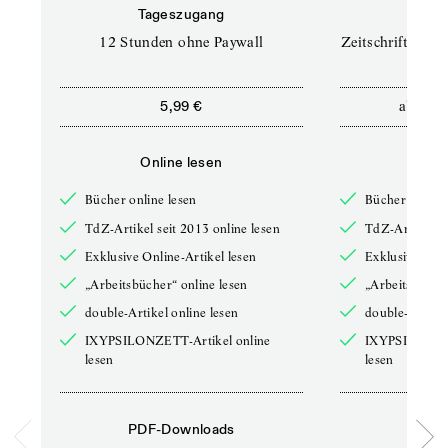
Tageszugang
Prof
12 Stunden ohne Paywall
Zeitschriften un
ab
5,99 €
12,5
Online lesen
Onli
Bücher online lesen
Bücher online 
TdZ-Artikel seit 2013 online lesen
TdZ-Artikel se
Exklusive Online-Artikel lesen
Exklusive Onli
„Arbeitsbücher“ online lesen
„Arbeitsbücher
double-Artikel online lesen
double-Artikel
IXYPSILONZETT-Artikel online
IXYPSILONZET
lesen
lesen
PDF-Downloads
PDF-