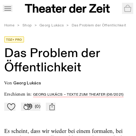
War
Home
>
Shop
>
Georg Lukács
>
Das Problem der Öffentlichkeit
TDZ+ PRO
Das Problem der
Öffentlichkeit
von
Georg Lukács
Erschienen in
:
GEORG LUKÁCS – TEXTE ZUM THEATER (06/2021)
(
0
)
Zu Mein-TdZ hinzufügen
Applaudieren
mail
Es scheint, dass wir wieder bei einem formalen, bei