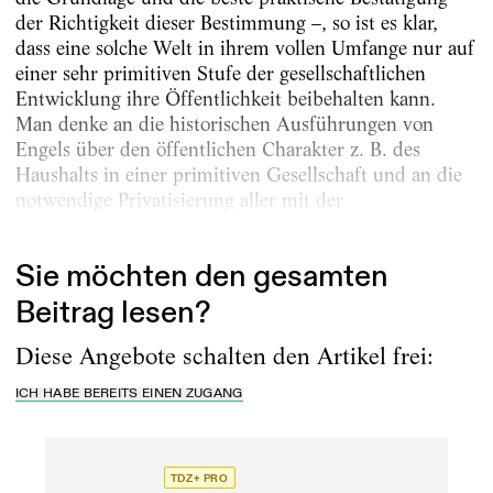
der Richtigkeit dieser Bestimmung –, so ist es klar,
dass eine solche Welt in ihrem vollen Umfange nur auf
einer sehr primitiven Stufe der gesellschaftlichen
Entwicklung ihre Öffentlichkeit beibehalten kann.
Man denke an die historischen Ausführungen von
Engels über den öffentlichen Charakter z. B. des
Haushalts in einer primitiven Gesellschaft und an die
notwendige Privatisierung aller mit der
Lebenserhaltung...
Sie möchten den gesamten
Beitrag lesen?
Diese Angebote schalten den Artikel frei:
ICH HABE BEREITS EINEN ZUGANG
TDZ+ PRO
TD