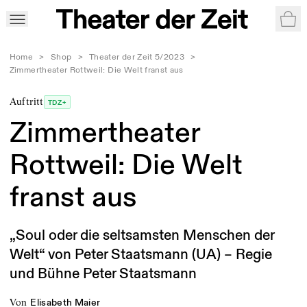
War
Home
>
Shop
>
Theater der Zeit 5/2023
>
Zimmertheater Rottweil: Die Welt franst aus
Auftritt
TDZ+
Zimmertheater
Rottweil: Die Welt
franst aus
„Soul oder die seltsamsten Menschen der
Welt“ von Peter Staatsmann (UA) – Regie
und Bühne Peter Staatsmann
von
Elisabeth Maier