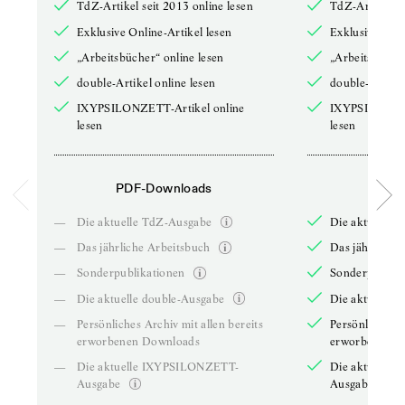
TdZ-Artikel seit 2013 online lesen
TdZ-Artikel se
Exklusive Online-Artikel lesen
Exklusive Onli
„Arbeitsbücher“ online lesen
„Arbeitsbücher
double-Artikel online lesen
double-Artikel
IXYPSILONZETT-Artikel online
IXYPSILONZET
lesen
lesen
PDF-Downloads
PDF-
—
Die aktuelle TdZ-Ausgabe
Die aktuelle 
—
Das jährliche Arbeitsbuch
Das jährliche 
—
Sonderpublikationen
Sonderpublika
—
Die aktuelle double-Ausgabe
Die aktuelle 
—
Persönliches Archiv mit allen bereits
Persönliches A
erworbenen Downloads
erworbenen D
—
Die aktuelle IXYPSILONZETT-
Die aktuelle
Ausgabe
Ausgabe