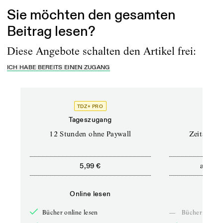
Sie möchten den gesamten
Beitrag lesen?
Diese Angebote schalten den Artikel frei:
ICH HABE BEREITS EINEN ZUGANG
TDZ+ PRO
Tageszugang
Stand
12 Stunden ohne Paywall
Zeitschrif
ab
5,99 €
5,9
Online lesen
Onli
Bücher online lesen
—
Bücher online 