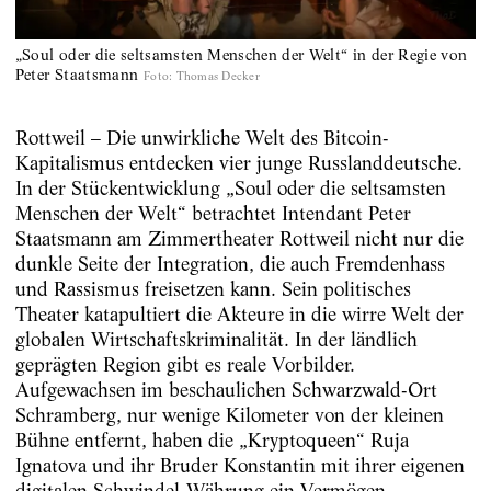
„Soul oder die seltsamsten Menschen der Welt“ in der Regie von
Peter Staatsmann
Foto
:
Thomas Decker
Rottweil – Die unwirkliche Welt des Bitcoin-
Kapitalismus entdecken vier junge Russlanddeutsche.
In der Stückentwicklung „Soul oder die seltsamsten
Menschen der Welt“ betrachtet Intendant Peter
Staatsmann am Zimmertheater Rottweil nicht nur die
dunkle Seite der Integration, die auch Fremdenhass
und Rassismus freisetzen kann. Sein politisches
Theater katapultiert die Akteure in die wirre Welt der
globalen Wirtschaftskriminalität. In der ländlich
geprägten Region gibt es reale Vorbilder.
Aufgewachsen im beschaulichen Schwarzwald-Ort
Schramberg, nur wenige Kilometer von der kleinen
Bühne entfernt, haben die „Kryptoqueen“ Ruja
Ignatova und ihr Bruder Konstantin mit ihrer eigenen
digitalen Schwindel-Währung ein Vermögen