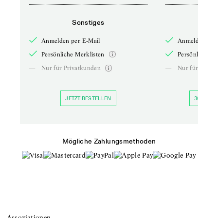
Sonstiges
So
Anmelden per E-Mail
Anmelden per 
Persönliche Merklisten
Persönliche Me
—
Nur für Privatkunden
—
Nur für Priva
JETZT BESTELLEN
30 TAGE 
Mögliche Zahlungsmethoden
Assoziationen