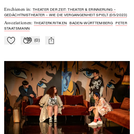
Erschienen in
:
THEATER DER ZEIT: THEATER & ERINNERUNG –
GEDÄCHTNISTHEATER – WIE DIE VERGANGENHEIT SPIELT (05/2023)
Assoziationen
:
THEATERKRITIKEN
BADEN-WÜRTTEMBERG
PETER
STAATSMANN
(
0
)
Zu Mein-TdZ hinzufügen
Applaudieren
mail