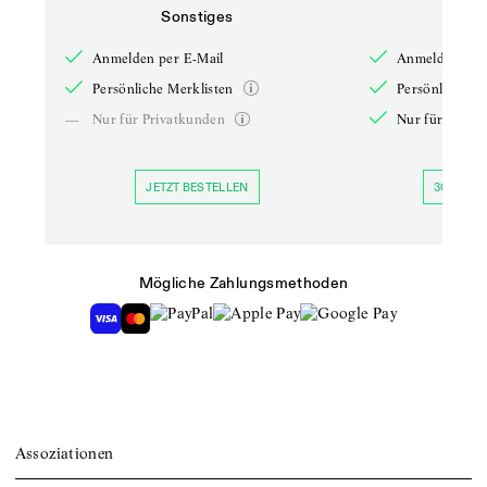
Sonstiges
So
Anmelden per E-Mail
Anmelden per 
Persönliche Merklisten
Persönliche Me
—
Nur für Privatkunden
Nur für Priva
JETZT BESTELLEN
30 TAGE 
Mögliche Zahlungsmethoden
Assoziationen