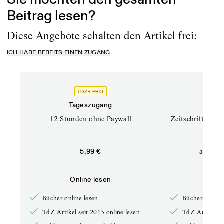
Beitrag lesen?
Diese Angebote schalten den Artikel frei:
ICH HABE BEREITS EINEN ZUGANG
TDZ+ PRO
TD
Tageszugang
Prof
12 Stunden ohne Paywall
Zeitschriften un
ab
5,99 €
12,5
Online lesen
Onli
Bücher online lesen
Bücher online 
TdZ-Artikel seit 2013 online lesen
TdZ-Artikel se