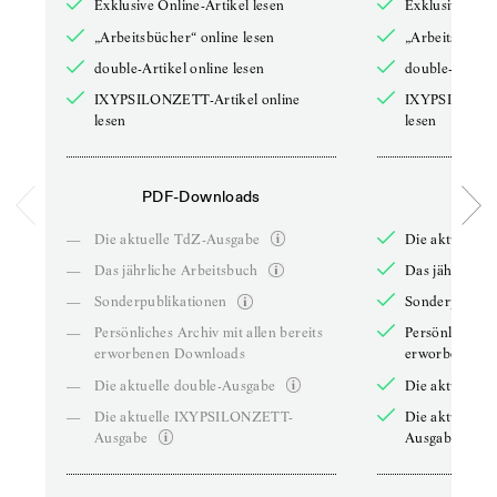
Exklusive Online-Artikel lesen
Exklusive Onli
„Arbeitsbücher“ online lesen
„Arbeitsbücher
double-Artikel online lesen
double-Artikel
IXYPSILONZETT-Artikel online
IXYPSILONZET
lesen
lesen
PDF-Downloads
PDF-
—
Die aktuelle TdZ-Ausgabe
Die aktuelle 
—
Das jährliche Arbeitsbuch
Das jährliche 
—
Sonderpublikationen
Sonderpublika
—
Persönliches Archiv mit allen bereits
Persönliches A
erworbenen Downloads
erworbenen D
—
Die aktuelle double-Ausgabe
Die aktuelle 
—
Die aktuelle IXYPSILONZETT-
Die aktuelle
Ausgabe
Ausgabe