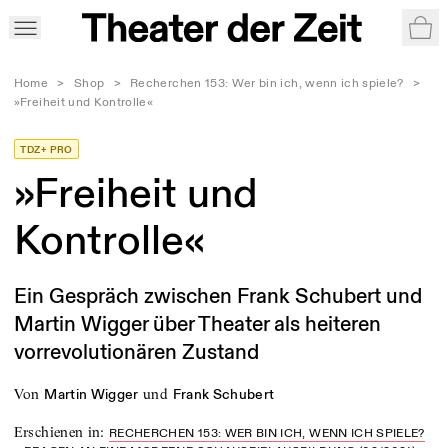
War
Home
>
Shop
>
Recherchen 153: Wer bin ich, wenn ich spiele?
>
»Freiheit und Kontrolle«
TDZ+ PRO
»Freiheit und
Kontrolle«
Ein Gespräch zwischen Frank Schubert und
Martin Wigger über Theater als heiteren
vorrevolutionären Zustand
von
und
Martin Wigger
Frank Schubert
Erschienen in
:
RECHERCHEN 153: WER BIN ICH, WENN ICH SPIELE?