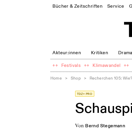
Bücher & Zeitschriften
Service
G
Akteur:innen
Kritiken
Drama
++
Festivals
++
Klimawandel
++
Home
>
Shop
>
Recherchen 105: Wie?
TDZ+ PRO
Schauspi
von
Bernd Stegemann