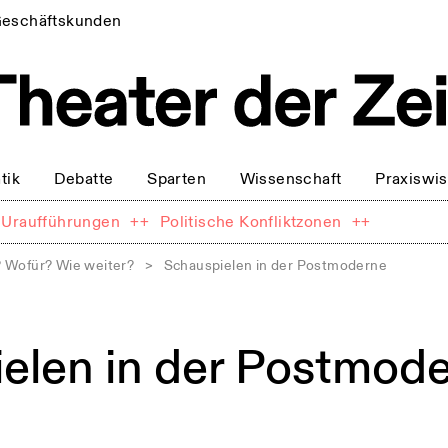
eschäftskunden
tik
Debatte
Sparten
Wissenschaft
Praxiswi
Uraufführungen
++
Politische Konfliktzonen
++
 Wofür? Wie weiter?
>
Schauspielen in der Postmoderne
elen in der Postmod