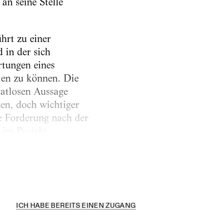
an seine Stelle
hrt zu einer
 in der sich
rtungen eines
ten zu können. Die
atlosen Aussage
en, doch wichtiger
e Forderung nach der
 im Projekt
lzu folgsame
ICH HABE BEREITS EINEN ZUGANG