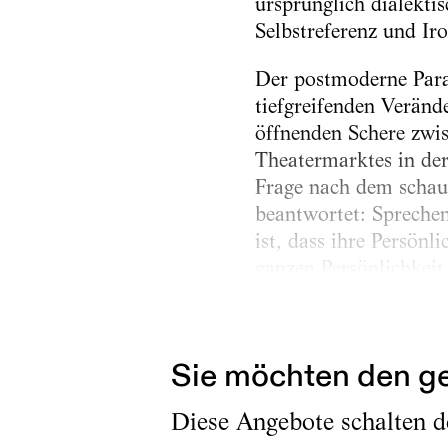
ursprünglich dialektis
Selbstreferenz und Iro
Der postmoderne Para
tiefgreifenden Veränd
öffnenden Schere zwis
Theatermarktes in de
Frage nach dem schau
beantwortet: Sprechen
ist, dass ihre Persö
ganzen Persönlichkeit
einbringen soll, ist 
Übernahme dieser For
Sie möchten den ge
Diese Angebote schalten de