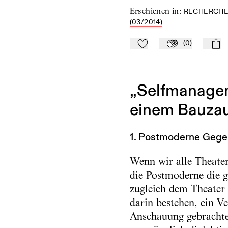
Erschienen in
:
RECHERCHEN
(03/2014)
(
0
)
Zu Mein-TdZ hinzufügen
Applaudieren
mail
„Selfmanageme
einem Bauzau
1. Postmoderne Gege
Wenn wir alle Theater
die Postmoderne die ge
zugleich dem Theater 
darin bestehen, ein V
Anschauung gebrachten