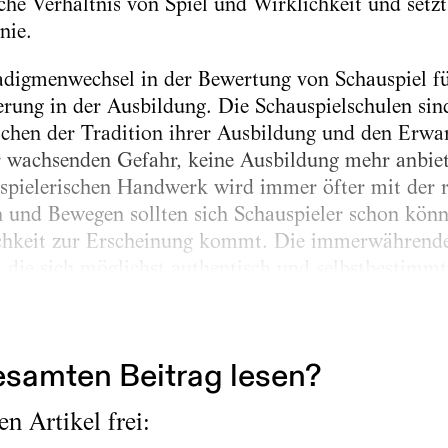
che Verhältnis von Spiel und Wirklichkeit und setzt 
nie.
digmenwechsel in der Bewertung von Schauspiel fü
erung in der Ausbildung. Die Schauspielschulen sind
chen der Tradition ihrer Ausbildung und den Erwa
r wachsenden Gefahr, keine Ausbildung mehr anbie
spielerischen Handwerk wird immer öfter mit der r
 und Bewegen sollten sich Schauspieler schon könn
nlichkeit zur Erscheinung kommt. Die immerwährend
, die sich möglichst authentisch und selbstbestimmt
das Kennzeichen postmoderner Arbeitsregime. Die al
derungen...
samten Beitrag lesen?
n Artikel frei: