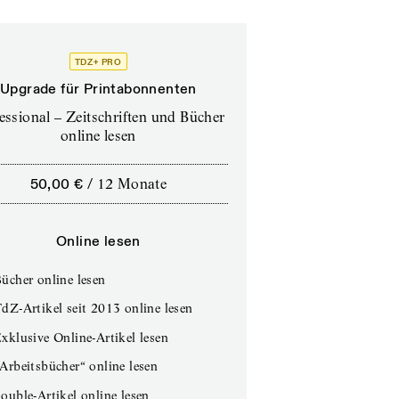
TDZ+ PRO
Upgrade für Printabonnenten
essional – Zeitschriften und Bücher
online lesen
50,00 €
/
12 Monate
Online lesen
ücher online lesen
dZ-Artikel seit 2013 online lesen
xklusive Online-Artikel lesen
Arbeitsbücher“ online lesen
ouble-Artikel online lesen