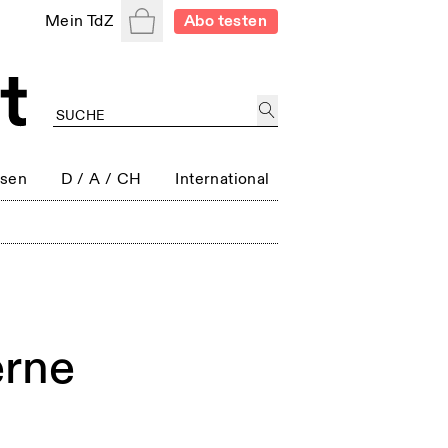
Warenkorb
Mein TdZ
Abo testen
ssen
D / A / CH
International
erne