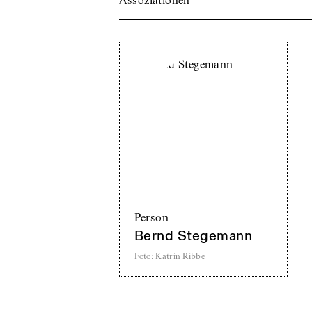
Assoziationen
Person
Bernd Stegemann
Foto
:
Katrin Ribbe