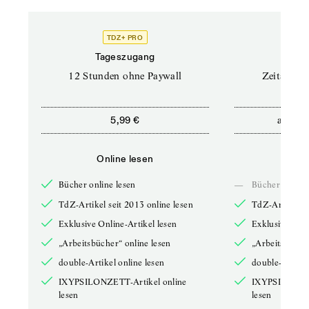
TDZ+ PRO
Tageszugang
Stand
12 Stunden ohne Paywall
Zeitschrif
ab
5,99 €
5,9
Online lesen
Onli
Bücher online lesen
—
Bücher online 
TdZ-Artikel seit 2013 online lesen
TdZ-Artikel se
Exklusive Online-Artikel lesen
Exklusive Onli
„Arbeitsbücher“ online lesen
„Arbeitsbücher
double-Artikel online lesen
double-Artikel
IXYPSILONZETT-Artikel online
IXYPSILONZET
lesen
lesen