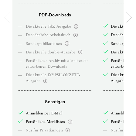
PDF-Downloads
PDF-
—
Die aktuelle TdZ-Ausgabe
Die aktuelle 
—
Das jährliche Arbeitsbuch
Das jährliche 
—
Sonderpublikationen
Sonderpublika
—
Die aktuelle double-Ausgabe
Die aktuelle 
—
Persönliches Archiv mit allen bereits
Persönliches A
erworbenen Downloads
erworbenen D
—
Die aktuelle IXYPSILONZETT-
Die aktuelle
Ausgabe
Ausgabe
Sonstiges
So
Anmelden per E-Mail
Anmelden per 
Persönliche Merklisten
Persönliche Me
—
Nur für Privatkunden
—
Nur für Priva