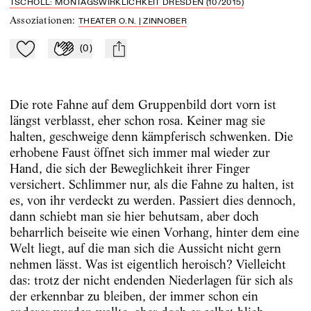
TSCHOLL: MONTAGSWIRKLICHKEIT DRESDEN (10/2015)
Assoziationen
:
THEATER O.N. | ZINNOBER
(
0
)
Zu Mein-TdZ hinzufügen
Applaudieren
mail
Die rote Fahne auf dem Gruppenbild dort vorn ist
längst verblasst, eher schon rosa. Keiner mag sie
halten, geschweige denn kämpferisch schwenken. Die
erhobene Faust öffnet sich immer mal wieder zur
Hand, die sich der Beweglichkeit ihrer Finger
versichert. Schlimmer nur, als die Fahne zu halten, ist
es, von ihr verdeckt zu werden. Passiert dies dennoch,
dann schiebt man sie hier behutsam, aber doch
beharrlich beiseite wie einen Vorhang, hinter dem eine
Welt liegt, auf die man sich die Aussicht nicht gern
nehmen lässt. Was ist eigentlich heroisch? Vielleicht
das: trotz der nicht endenden Niederlagen für sich als
der erkennbar zu bleiben, der immer schon ein