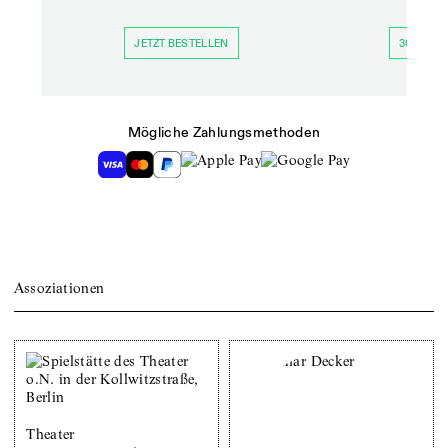
JETZT BESTELLEN
30 TAGE 
Mögliche Zahlungsmethoden
Assoziationen
Theater