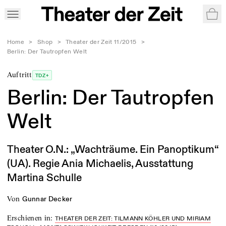
War
Home
>
Shop
>
Theater der Zeit 11/2015
>
Berlin: Der Tautropfen Welt
Auftritt
TDZ+
Berlin: Der Tautropfen
Welt
Theater O.N.: „Wachträume. Ein Panoptikum“
(UA). Regie Ania Michaelis, Ausstattung
Martina Schulle
von
Gunnar Decker
Erschienen in
:
THEATER DER ZEIT: TILMANN KÖHLER UND MIRIAM