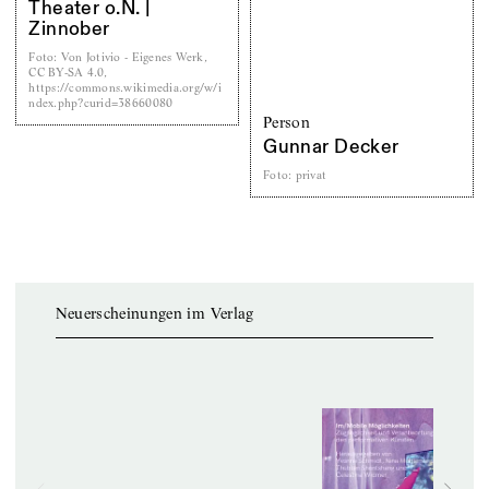
Theater o.N. |
Zinnober
Foto
:
Von Jotivio - Eigenes Werk,
CC BY-SA 4.0,
https://commons.wikimedia.org/w/i
ndex.php?curid=38660080
Person
Gunnar Decker
Foto
:
privat
Neuerscheinungen im Verlag