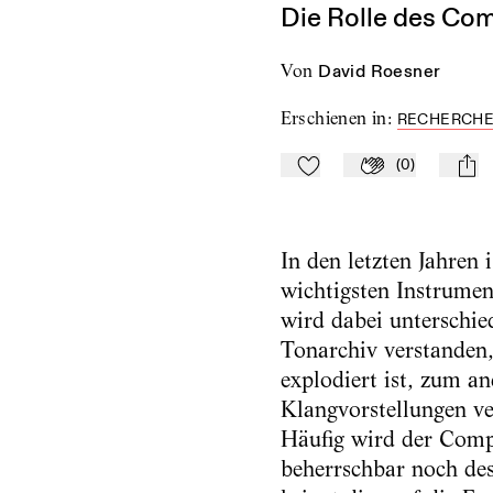
Die Rolle des Co
von
David Roesner
Erschienen in
:
RECHERCHEN
(
0
)
Zu Mein-TdZ hinzufügen
Applaudieren
mail
In den letzten Jahren
wichtigsten Instrume
wird dabei unterschie
Tonarchiv verstanden,
explodiert ist, zum a
Klangvorstellungen v
Häufig wird der Comp
beherrschbar noch des