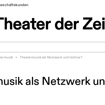
eschäftskunden
termusik
>
Theatermusik als Netzwerk und téchne?
usik als Netzwerk u