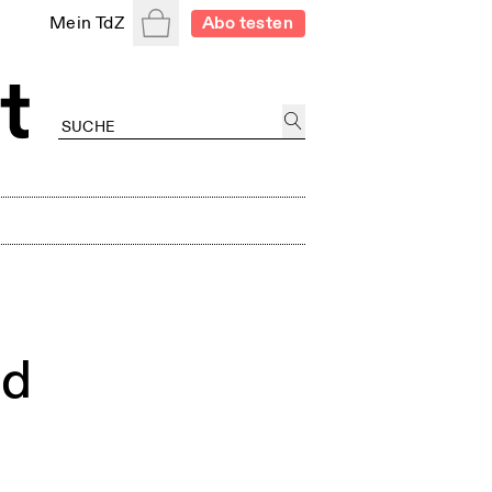
Warenkorb
Mein TdZ
Abo testen
nd