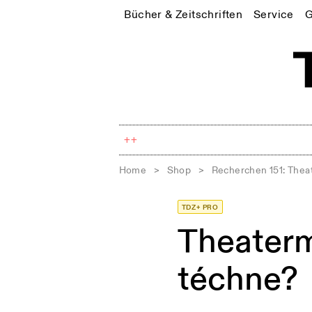
Bücher & Zeitschriften
Service
G
++
Home
>
Shop
>
Recherchen 151: Thea
TDZ+ PRO
Theaterm
téchne?