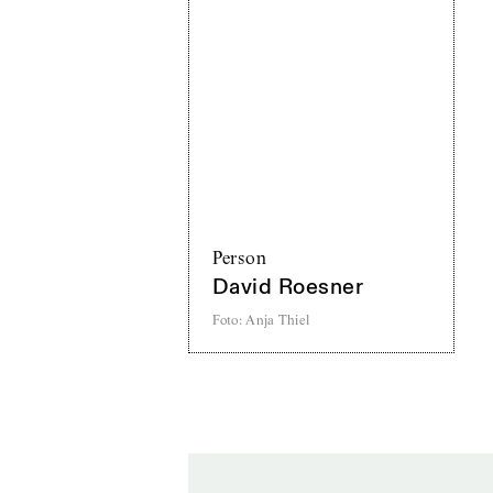
Person
David Roesner
Foto
:
Anja Thiel