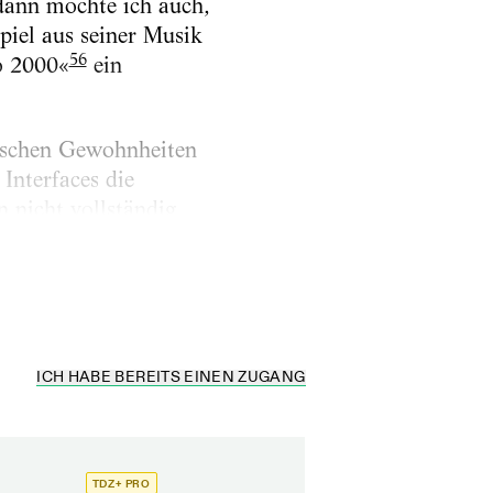
dann möchte ich auch,
piel aus seiner Musik
56
o 2000«
ein
ischen Gewohnheiten
Interfaces die
 nicht vollständig
agen macht die
ICH HABE BEREITS EINEN ZUGANG
TDZ+ PRO