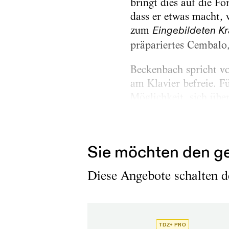
bringt dies auf die F
dass er etwas macht, 
zum
Eingebildeten K
präpariertes Cembalo
Beckenbach spricht v
am Klavier befreie. Fü
Möglichkeit, sich übe
antizipieren könne, da
eigene...
Sie möchten den ge
Diese Angebote schalten de
TDZ+ PRO