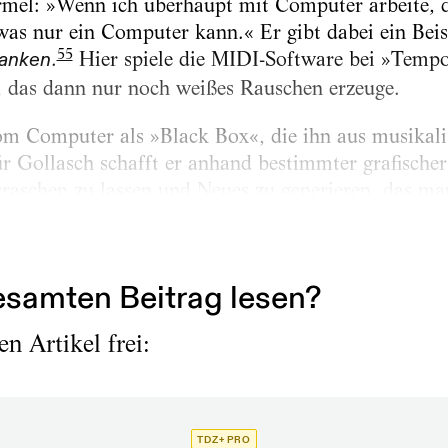
ormel: »Wenn ich überhaupt mit Computer arbeite, 
was nur ein Computer kann.« Er gibt dabei ein Beis
55
.
Hier spiele die MIDI-Software bei »Temp
ranken
, das dann nur noch weißes Rauschen erzeuge.
om Computer als »Black Box«, die ihn aus musikal
r Gollasch schafft er anhand bestimmter grafischer 
rraschen zu lassen und Neues zu generieren, das man
s aber gleichzeitig nicht beliebig sei. Für Wittersh
samten Beitrag lesen?
n Artikel frei:
TDZ+ PRO