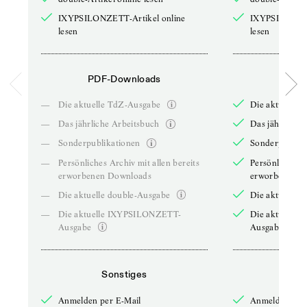
IXYPSILONZETT-Artikel online
IXYPSILONZET
lesen
lesen
PDF-Downloads
PDF-
—
Die aktuelle TdZ-Ausgabe
Die aktuelle 
—
Das jährliche Arbeitsbuch
Das jährliche 
—
Sonderpublikationen
Sonderpublika
—
Persönliches Archiv mit allen bereits
Persönliches A
erworbenen Downloads
erworbenen D
—
Die aktuelle double-Ausgabe
Die aktuelle 
—
Die aktuelle IXYPSILONZETT-
Die aktuelle
Ausgabe
Ausgabe
Sonstiges
So
Anmelden per E-Mail
Anmelden per 