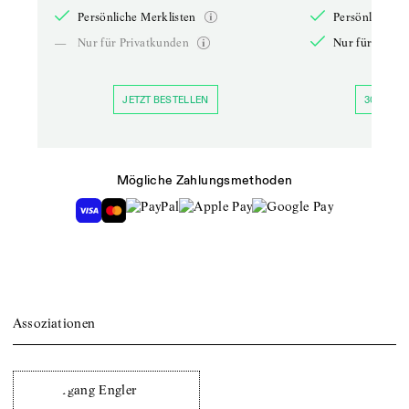
Persönliche Merklisten
Persönliche Me
—
Nur für Privatkunden
Nur für Priva
JETZT BESTELLEN
30 TAGE 
Mögliche Zahlungsmethoden
Assoziationen