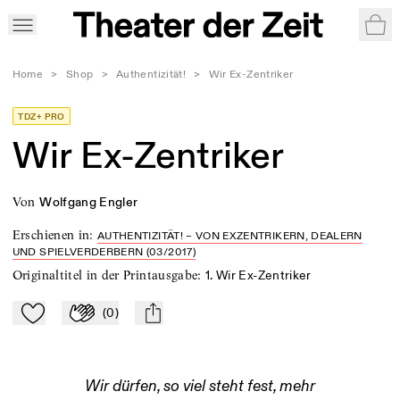
War
Home
>
Shop
>
Authentizität!
>
Wir Ex-Zentriker
TDZ+ PRO
Wir Ex-Zentriker
von
Wolfgang Engler
Erschienen in
:
AUTHENTIZITÄT! – VON EXZENTRIKERN, DEALERN
UND SPIELVERDERBERN (03/2017)
Originaltitel in der Printausgabe
:
1. Wir Ex-Zentriker
(
0
)
Zu Mein-TdZ hinzufügen
Applaudieren
mail
Wir dürfen, so viel steht fest, mehr