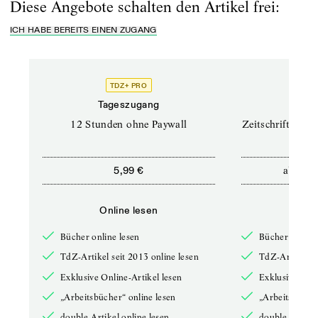
Diese Angebote schalten den Artikel frei:
ICH HABE BEREITS EINEN ZUGANG
TDZ+ PRO
TD
Tageszugang
Prof
12 Stunden ohne Paywall
Zeitschriften un
ab
5,99 €
12,5
Online lesen
Onli
Bücher online lesen
Bücher online 
TdZ-Artikel seit 2013 online lesen
TdZ-Artikel se
Exklusive Online-Artikel lesen
Exklusive Onli
„Arbeitsbücher“ online lesen
„Arbeitsbücher
double-Artikel online lesen
double-Artikel