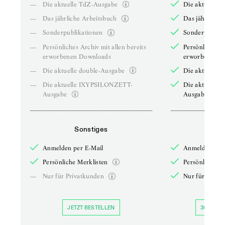
—
Die aktuelle TdZ-Ausgabe
Die aktuelle 
—
Das jährliche Arbeitsbuch
Das jährliche 
—
Sonderpublikationen
Sonderpublika
—
Persönliches Archiv mit allen bereits
Persönliches A
erworbenen Downloads
erworbenen D
—
Die aktuelle double-Ausgabe
Die aktuelle 
—
Die aktuelle IXYPSILONZETT-
Die aktuelle
Ausgabe
Ausgabe
Sonstiges
So
Anmelden per E-Mail
Anmelden per 
Persönliche Merklisten
Persönliche Me
—
Nur für Privatkunden
Nur für Priva
JETZT BESTELLEN
30 TAGE 