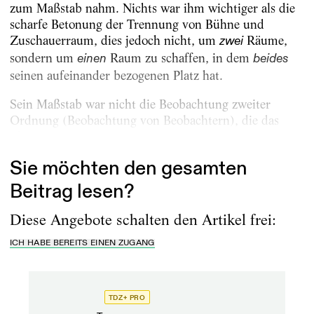
zum Maßstab nahm. Nichts war ihm wichtiger als die
scharfe Betonung der Trennung von Bühne und
Zuschauerraum, dies jedoch nicht, um
Räume,
zwei
sondern um
Raum zu schaffen, in dem
einen
beides
seinen aufeinander bezogenen Platz hat.
Sein Maßstab war nicht die Beobachtung zweiter
Ordnung (Beobachtung von Beobachtern), die das
Theater seit...
Sie möchten den gesamten
Beitrag lesen?
Diese Angebote schalten den Artikel frei:
ICH HABE BEREITS EINEN ZUGANG
TDZ+ PRO
TD