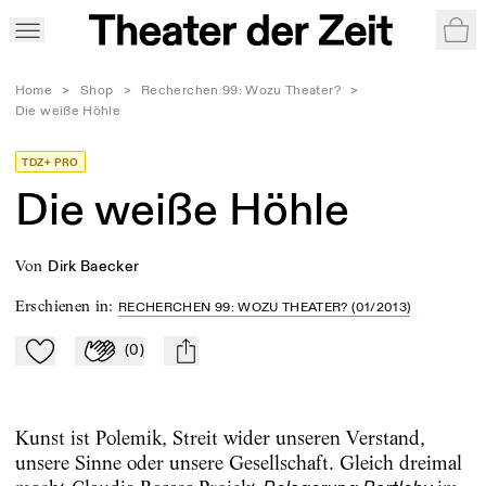
War
Home
>
Shop
>
Recherchen 99: Wozu Theater?
>
Die weiße Höhle
TDZ+ PRO
Die weiße Höhle
von
Dirk Baecker
Erschienen in
:
RECHERCHEN 99: WOZU THEATER? (01/2013)
(
0
)
Zu Mein-TdZ hinzufügen
Applaudieren
mail
Kunst ist Polemik, Streit wider unseren Verstand,
unsere Sinne oder unsere Gesellschaft. Gleich dreimal