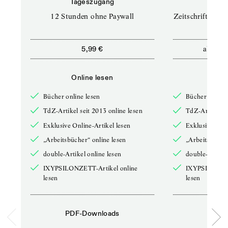
Tageszugang
Prof
12 Stunden ohne Paywall
Zeitschriften un
ab
5,99 €
12,5
Online lesen
Onli
Bücher online lesen
Bücher online 
TdZ-Artikel seit 2013 online lesen
TdZ-Artikel se
Exklusive Online-Artikel lesen
Exklusive Onli
„Arbeitsbücher“ online lesen
„Arbeitsbücher
double-Artikel online lesen
double-Artikel
IXYPSILONZETT-Artikel online
IXYPSILONZET
lesen
lesen
PDF-Downloads
PDF-