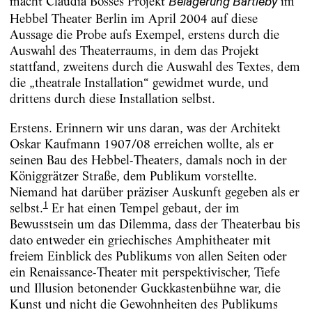
macht Claudia Bosses Projekt
im
Belagerung Bartleby
Hebbel Theater Berlin im April 2004 auf diese
Aussage die Probe aufs Exempel, erstens durch die
Auswahl des Theaterraums, in dem das Projekt
stattfand, zweitens durch die Auswahl des Textes, dem
die „theatrale Installation“ gewidmet wurde, und
drittens durch diese Installation selbst.
Erstens. Erinnern wir uns daran, was der Architekt
Oskar Kaufmann 1907/08 erreichen wollte, als er
seinen Bau des Hebbel-Theaters, damals noch in der
Königgrätzer Straße, dem Publikum vorstellte.
Niemand hat darüber präziser Auskunft gegeben als er
1
selbst.
Er hat einen Tempel gebaut, der im
Bewusstsein um das Dilemma, dass der Theaterbau bis
dato entweder ein griechisches Amphitheater mit
freiem Einblick des Publikums von allen Seiten oder
ein Renaissance-Theater mit perspektivischer, Tiefe
und Illusion betonender Guckkastenbühne war, die
Kunst und nicht die Gewohnheiten des Publikums