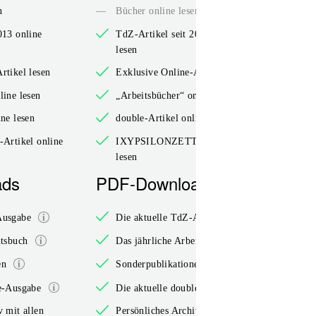
n
—
Bücher online lesen
013 online
TdZ-Artikel seit 2013 online
lesen
rtikel lesen
Exklusive Online-Artikel lesen
line lesen
„Arbeitsbücher“ online lesen
ine lesen
double-Artikel online lesen
rtikel online
IXYPSILONZETT-Artikel online
lesen
ads
PDF-Downloads
PD
Ausgabe
Die aktuelle TdZ-Ausgabe
itsbuch
Das jährliche Arbeitsbuch
en
Sonderpublikationen
le-Ausgabe
Die aktuelle double-Ausgabe
v mit allen
Persönliches Archiv mit allen