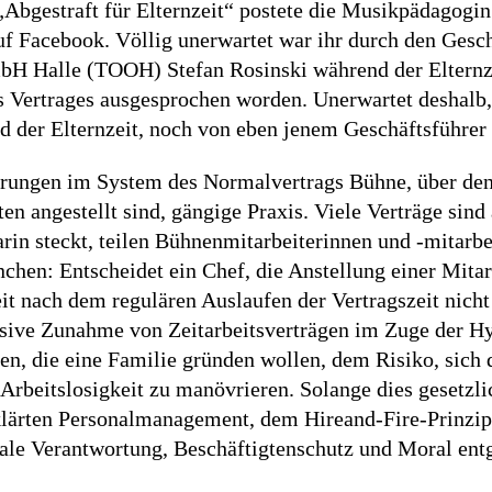
Abgestraft für Elternzeit“ postete die Musikpädagogin
f Facebook. Völlig unerwartet war ihr durch den Gesch
H Halle (TOOH) Stefan Rosinski während der Elternze
 Vertrages ausgesprochen worden. Unerwartet deshalb, 
d der Elternzeit, noch von eben jenem Geschäftsführer
rungen im System des Normalvertrags Bühne, über den
en angestellt sind, gängige Praxis. Viele Verträge sind a
arin steckt, teilen Bühnenmitarbeiterinnen und -mitarbei
nchen: Entscheidet ein Chef, die Anstellung einer Mitar
eit nach dem regulären Auslaufen der Vertragszeit nicht
ssive Zunahme von Zeitarbeitsverträgen im Zuge der Hy
en, die eine Familie gründen wollen, dem Risiko, sich 
Arbeitslosigkeit zu manövrieren. Solange dies gesetzlich
klärten Personalmanagement, dem Hireand-Fire-Prinzi
ale Verantwortung, Beschäftigtenschutz und Moral ent