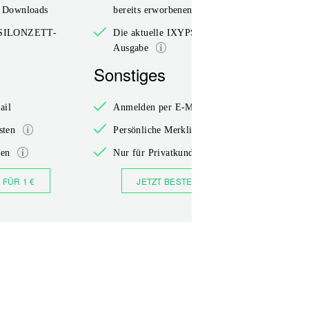
n Downloads
bereits erworbenen Downloads
YPSILONZETT-
Die aktuelle IXYPSILONZETT-
Ausgabe
Sonstiges
So
ail
Anmelden per E-Mail
sten
Persönliche Merklisten
den
Nur für Privatkunden
 FÜR 1 €
JETZT BESTELLEN