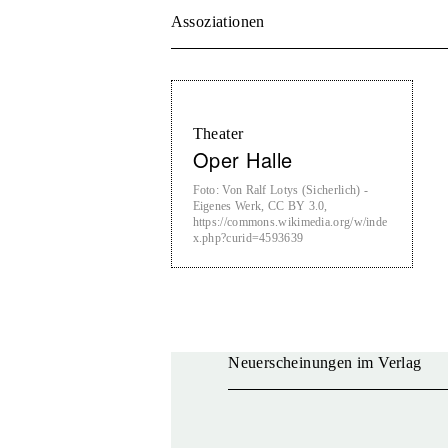
Assoziationen
Theater
Oper Halle
Foto
:
Von Ralf Lotys (Sicherlich) -
Eigenes Werk, CC BY 3.0,
https://commons.wikimedia.org/w/inde
x.php?curid=4593639
Neuerscheinungen im Verlag