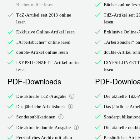
—
Bücher online lesen
Bücher online lese
TdZ-Artikel seit 2013 online
TdZ-Artikel seit 2
lesen
lesen
Exklusive Online-Artikel lesen
Exklusive Online-A
„Arbeitsbücher“ online lesen
„Arbeitsbücher“ on
double-Artikel online lesen
double-Artikel onl
IXYPSILONZETT-Artikel online
IXYPSILONZETT-A
lesen
lesen
PDF-Downloads
PDF-Downlo
Die aktuelle TdZ-Ausgabe
Die aktuelle TdZ-
Das jährliche Arbeitsbuch
Das jährliche Arbe
Sonderpublikationen
Sonderpublikation
Die aktuelle double-Ausgabe
Die aktuelle doub
Persönliches Archiv mit allen
Persönliches Archi