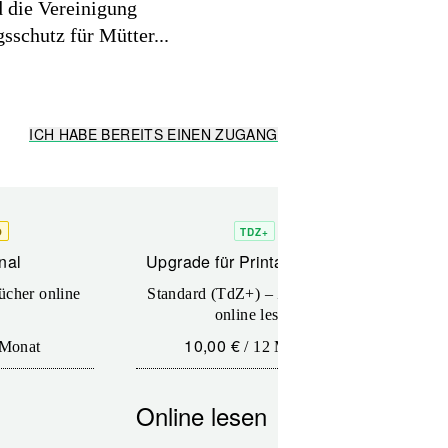
 die Vereinigung
schutz für Mütter...
ICH HABE BEREITS EINEN ZUGANG
O
TDZ+
nal
Upgrade für Printabonnenten
Up
ücher online
Standard (TdZ+) – Zeitschriften
Pr
online lesen
10,00 €
Monat
/
12 Monate
Online lesen
On