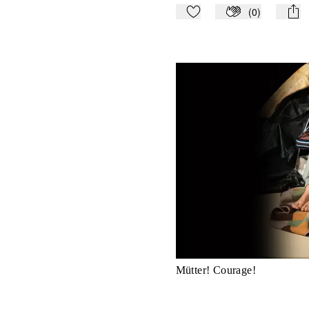
(
0
)
Zu Mein-TdZ hinzufügen
Applaudieren
mail
Mütter! Courage!