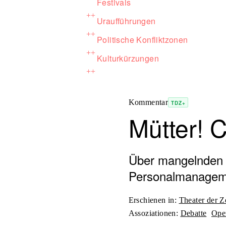
Festivals
++
Uraufführungen
++
Politische Konfliktzonen
++
Kulturkürzungen
++
Kommentar
TDZ+
Mütter! 
Über mangelnden N
Personalmanageme
Erschienen in
:
Theater der Z
Assoziationen
:
Debatte
Ope