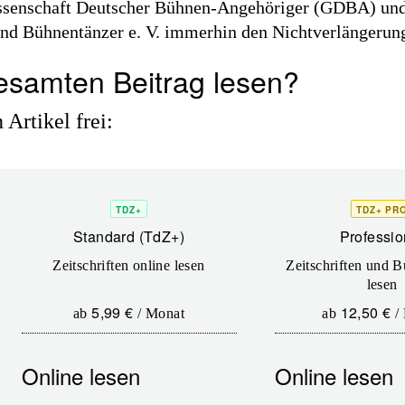
ssenschaft Deutscher Bühnen-Angehöriger (GDBA) und
nd Bühnentänzer e. V. immerhin den Nichtverlängerungs
esamten Beitrag lesen?
Artikel frei:
TDZ+
TDZ+ PR
Standard (TdZ+)
Professio
Zeitschriften online lesen
Zeitschriften und B
lesen
5,99 €
12,50 €
ab
/
Monat
ab
/
Online lesen
Online lesen