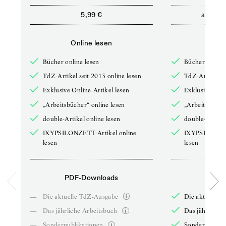
ab
5,99 €
12,5
Online lesen
Onli
Bücher online lesen
Bücher online 
TdZ-Artikel seit 2013 online lesen
TdZ-Artikel se
Exklusive Online-Artikel lesen
Exklusive Onli
„Arbeitsbücher“ online lesen
„Arbeitsbücher
double-Artikel online lesen
double-Artikel
IXYPSILONZETT-Artikel online
IXYPSILONZET
lesen
lesen
PDF-Downloads
PDF-
—
Die aktuelle TdZ-Ausgabe
Die aktuelle 
—
Das jährliche Arbeitsbuch
Das jährliche 
—
Sonderpublikationen
Sonderpublika