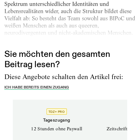
Spektrum unterschiedlicher Identitäten und
Lebensrealitäten wider, auch die Struktur bildet diese
Vielfalt ab: So besteht das Team sowohl aus BIPoC und
weißen Menschen als auch aus queeren,
neurodivergenten und nicht-akademischen Menschen.
Gemeinsam sucht das...
Sie möchten den gesamten
Beitrag lesen?
Diese Angebote schalten den Artikel frei:
ICH HABE BEREITS EINEN ZUGANG
TDZ+ PRO
TD
Tageszugang
Prof
12 Stunden ohne Paywall
Zeitschriften un