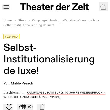
War
Home
>
Shop
>
Kampnagel Hamburg. 40 Jahre Widerspruch
>
Selbst-Institutionalisierung de luxe!
TDZ+ PRO
Selbst-
Institutionalisierung
de luxe!
von
Mable Preach
Erschienen in
:
KAMPNAGEL HAMBURG. 40 JAHRE WIDERSPRUCH –
WORKBOOK ZUM JUBILÄUM (07/2024)
(
0
)
Zu Mein-TdZ hinzufügen
Applaudieren
mail