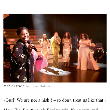
Mable Preach
Foto
:
Sinje Hasheider
»Gurl’ We are not a nish!! – so don’t treat us like that.«