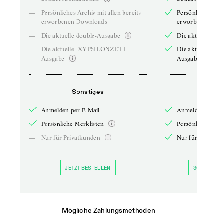
—
Persönliches Archiv mit allen bereits
Persönliches A
erworbenen Downloads
erworbenen D
—
Die aktuelle double-Ausgabe
Die aktuelle 
—
Die aktuelle IXYPSILONZETT-
Die aktuelle
Ausgabe
Ausgabe
Sonstiges
So
Anmelden per E-Mail
Anmelden per 
Persönliche Merklisten
Persönliche Me
—
Nur für Privatkunden
Nur für Priva
JETZT BESTELLEN
30 TAGE 
Mögliche Zahlungsmethoden