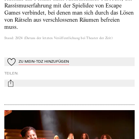
Rassismuserfahrung mit der Spielidee von Escape
Games verbindet, bei denen man sich durch das Lösen
von Rätseln aus verschlossenen Räumen befreien
muss.
Stand
:
2024
(
Datum der letzten Veröffentlichung bei Theater der Zeit
)
ZU MEIN-TDZ HINZUFÜGEN
Zu Mein-TdZ hinzufügen
TEILEN
:
mail