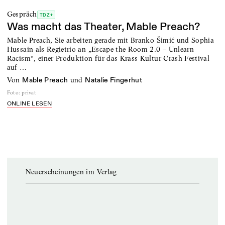
Gespräch
TDZ+
Was macht das Theater, Mable Preach?
Mable Preach, Sie arbeiten gerade mit Branko Šimić und Sophia
Hussain als ­Regietrio an „Escape the Room 2.0 – ­Unlearn
Racism“, einer Produktion für das Krass Kultur Crash Festival
auf …
von
und
Mable Preach
Natalie Fingerhut
Foto
:
privat
ONLINE LESEN
Neuerscheinungen im Verlag