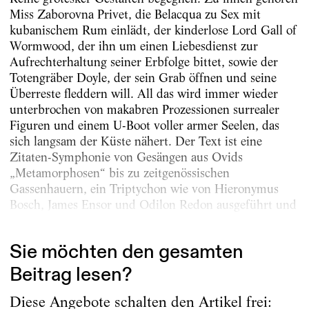
Miss Zaborovna Privet, die Bel­acqua zu Sex mit
kubanischem Rum einlädt, der kinderlose Lord Gall of
Wormwood, der ihn um einen Liebesdienst zur
Aufrechterhaltung seiner Erbfolge bittet, sowie der
Totengräber Doyle, der sein Grab öffnen und seine
Über­reste fleddern will. All das wird immer wieder
unterbrochen von makabren Prozessionen surrealer
Figuren und einem U-Boot voller armer Seelen, das
sich langsam der Küste nähert. Der Text ist eine
Zitaten-Symphonie von Gesängen aus Ovids
„Metamorphosen“ bis zu zeitgenössischen
Gassenhauern, ein Triptychon wie von Hieronymus
Bosch, James Ensor und Odilon Redon ausgeführt und
ein...
Sie möchten den gesamten
Beitrag lesen?
Diese Angebote schalten den Artikel frei: