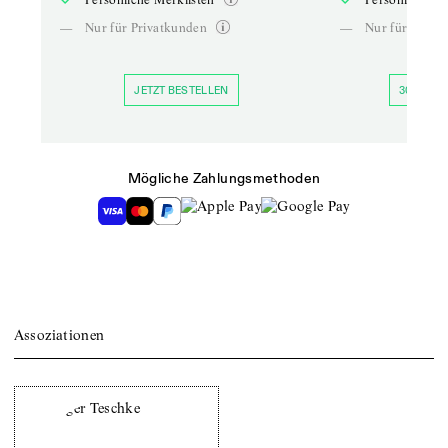
—
Nur für Privatkunden
—
Nur für Priva
JETZT BESTELLEN
30 TAGE 
Mögliche Zahlungsmethoden
Assoziationen