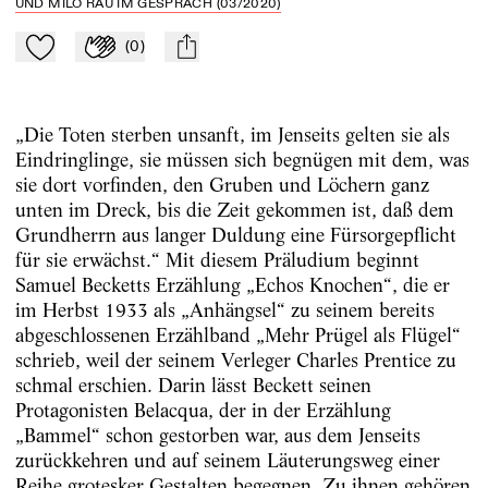
UND MILO RAU IM GESPRÄCH (03/2020)
(
0
)
Zu Mein-TdZ hinzufügen
Applaudieren
mail
„Die Toten sterben unsanft, im Jenseits gelten sie als
Eindringlinge, sie müssen sich begnügen mit dem, was
sie dort vorfinden, den Gruben und Löchern ganz
unten im Dreck, bis die Zeit gekommen ist, daß dem
Grundherrn aus langer Duldung eine Fürsorgepflicht
für sie erwächst.“ Mit diesem Präludium beginnt
Samuel Becketts Erzählung „Echos Knochen“, die er
im Herbst 1933 als „Anhängsel“ zu seinem bereits
abgeschlossenen Erzählband „Mehr Prügel als Flügel“
schrieb, weil der ­seinem Verleger Charles Prentice zu
schmal erschien. Darin lässt Beckett seinen
Protagonisten Belacqua, der in der Erzählung
„Bammel“ schon gestorben war, aus dem Jenseits
zurückkehren und auf seinem Läuterungsweg einer
Reihe grotesker Gestalten begegnen. Zu ihnen gehören