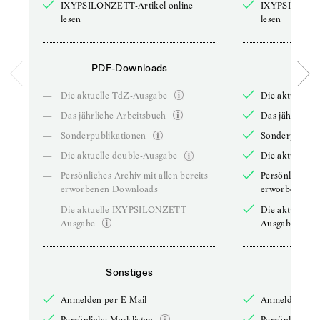
IXYPSILONZETT-Artikel online
IXYPSILONZET
lesen
lesen
PDF-Downloads
PDF-
—
Die aktuelle TdZ-Ausgabe
Die aktuelle 
—
Das jährliche Arbeitsbuch
Das jährliche 
—
Sonderpublikationen
Sonderpublika
—
Die aktuelle double-Ausgabe
Die aktuelle 
—
Persönliches Archiv mit allen bereits
Persönliches A
erworbenen Downloads
erworbenen D
—
Die aktuelle IXYPSILONZETT-
Die aktuelle
Ausgabe
Ausgabe
Sonstiges
So
Anmelden per E-Mail
Anmelden per 
Persönliche Merklisten
Persönliche Me