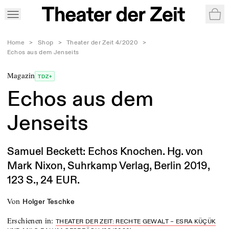
War
Home
>
Shop
>
Theater der Zeit 4/2020
>
Echos aus dem Jenseits
Magazin
TDZ+
Echos aus dem
Jenseits
Samuel Beckett: Echos Knochen. Hg. von
Mark Nixon, Suhrkamp Verlag, Berlin 2019,
123 S., 24 EUR.
von
Holger Teschke
Erschienen in
:
THEATER DER ZEIT: RECHTE GEWALT – ESRA KÜÇÜK