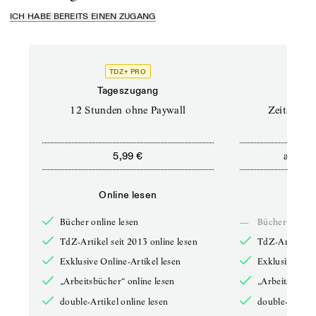
ICH HABE BEREITS EINEN ZUGANG
TDZ+ PRO
Tageszugang
Stand
12 Stunden ohne Paywall
Zeitschrif
ab
5,99 €
5,9
Online lesen
Onli
Bücher online lesen
—
Bücher online 
TdZ-Artikel seit 2013 online lesen
TdZ-Artikel se
Exklusive Online-Artikel lesen
Exklusive Onli
„Arbeitsbücher“ online lesen
„Arbeitsbücher
double-Artikel online lesen
double-Artikel