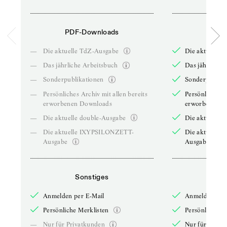
PDF-Downloads
PDF-
—
Die aktuelle TdZ-Ausgabe
Die aktuelle 
—
Das jährliche Arbeitsbuch
Das jährliche 
—
Sonderpublikationen
Sonderpublika
—
Persönliches Archiv mit allen bereits
Persönliches A
erworbenen Downloads
erworbenen D
—
Die aktuelle double-Ausgabe
Die aktuelle 
—
Die aktuelle IXYPSILONZETT-
Die aktuelle
Ausgabe
Ausgabe
Sonstiges
So
Anmelden per E-Mail
Anmelden per 
Persönliche Merklisten
Persönliche Me
—
Nur für Privatkunden
Nur für Priva