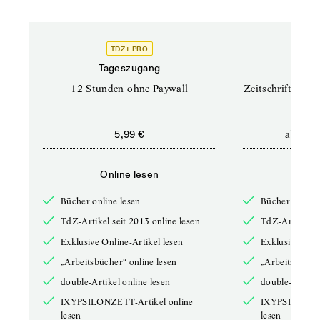
TDZ+ PRO
TD
Tageszugang
Prof
12 Stunden ohne Paywall
Zeitschriften un
ab
5,99 €
12,5
Online lesen
Onli
Bücher online lesen
Bücher online 
TdZ-Artikel seit 2013 online lesen
TdZ-Artikel se
Exklusive Online-Artikel lesen
Exklusive Onli
„Arbeitsbücher“ online lesen
„Arbeitsbücher
double-Artikel online lesen
double-Artikel
IXYPSILONZETT-Artikel online
IXYPSILONZET
lesen
lesen