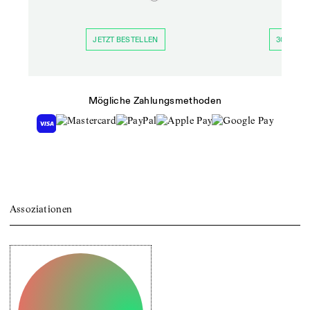
JETZT BESTELLEN
30 TAGE 
Mögliche Zahlungsmethoden
Assoziationen