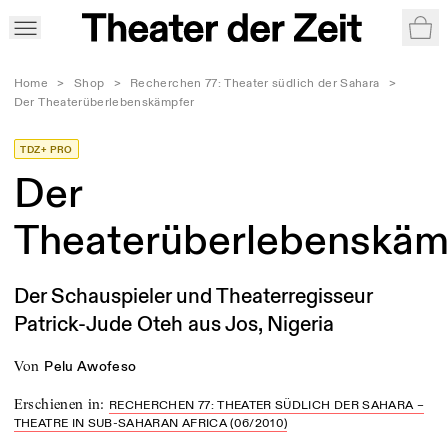
War
Home
>
Shop
>
Recherchen 77: Theater südlich der Sahara
>
Der Theaterüberlebenskämpfer
TDZ+ PRO
Der
Theaterüberlebenskäm
Der Schauspieler und Theaterregisseur
Patrick-Jude Oteh aus Jos, Nigeria
von
Pelu Awofeso
Erschienen in
:
RECHERCHEN 77: THEATER SÜDLICH DER SAHARA –
THEATRE IN SUB-SAHARAN AFRICA (06/2010)