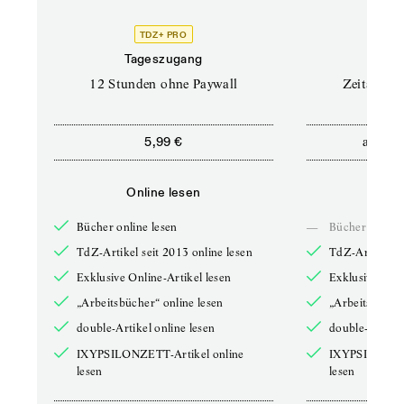
TDZ+ PRO
Tageszugang
Stand
12 Stunden ohne Paywall
Zeitschrif
ab
5,99 €
5,9
Online lesen
Onli
Bücher online lesen
—
Bücher online 
TdZ-Artikel seit 2013 online lesen
TdZ-Artikel se
Exklusive Online-Artikel lesen
Exklusive Onli
„Arbeitsbücher“ online lesen
„Arbeitsbücher
double-Artikel online lesen
double-Artikel
IXYPSILONZETT-Artikel online
IXYPSILONZET
lesen
lesen