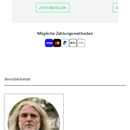
JETZT BESTELLEN
30 TAGE 
Mögliche Zahlungsmethoden
Assoziationen