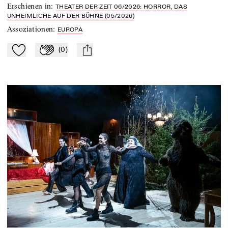
Erschienen in
:
THEATER DER ZEIT 06/2026: HORROR, DAS
UNHEIMLICHE AUF DER BÜHNE (05/2026)
Assoziationen
:
EUROPA
(
0
)
Zu Mein-TdZ hinzufügen
Applaudieren
mail