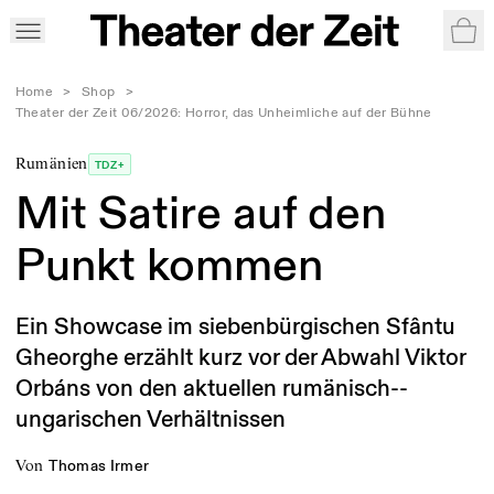
War
Home
>
Shop
>
Theater der Zeit 06/2026: Horror, das Unheimliche auf der Bühne
Rumänien
TDZ+
Mit Satire auf den
Punkt kommen
Ein Showcase im siebenbürgischen ­Sfântu
Gheorghe erzählt kurz vor der Abwahl ­Viktor
Orbáns von den aktuellen rumänisch-­
ungarischen Verhältnissen
von
Thomas Irmer