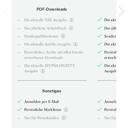
PDF-Downloads
PDF-
—
Die aktuelle TdZ-Ausgabe
Die aktuelle 
—
Das jährliche Arbeitsbuch
Das jährliche 
—
Sonderpublikationen
Sonderpublika
—
Die aktuelle double-Ausgabe
Die aktuelle 
—
Persönliches Archiv mit allen bereits
Persönliches A
erworbenen Downloads
erworbenen D
—
Die aktuelle IXYPSILONZETT-
Die aktuelle
Ausgabe
Ausgabe
Sonstiges
So
Anmelden per E-Mail
Anmelden per 
Persönliche Merklisten
Persönliche Me
—
Nur für Privatkunden
—
Nur für Priva